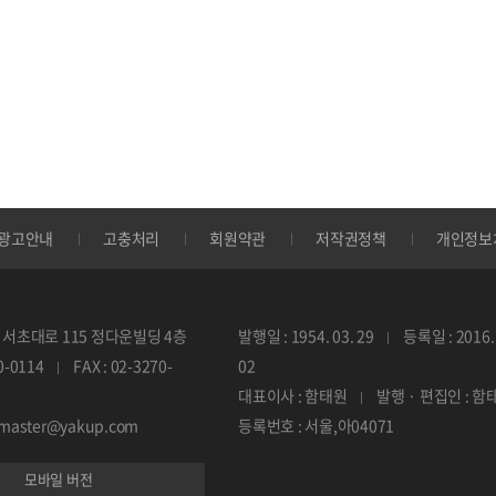
광고안내
고충처리
회원약관
저작권정책
개인정보
서초대로 115 정다운빌딩 4층
발행일 : 1954. 03. 29
등록일 : 2016. 
70-0114
FAX : 02-3270-
02
대표이사 : 함태원
발행 · 편집인 : 함
ebmaster@yakup.com
등록번호 : 서울,아04071
모바일 버전