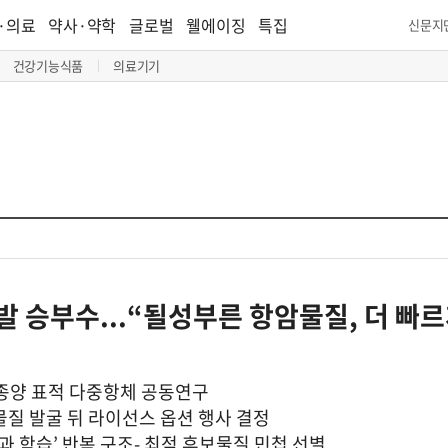
·의료
약사·약학
글로벌
웰에이징
특집
신문지
건강기능식품
의료기기
개발 승부수...“될성부른 항암물질, 더 빠르
 종양 표적 다중항체 공동연구
보물질 발굴 뒤 라이선스 옵션 행사 결정
 학습’ 반복 구조- 최적 후보물질 민첩 선별