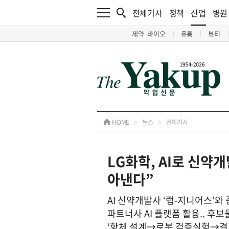
전체기사
정책
산업
병원
제약·바이오
유통
뷰티
HOME
>
뉴스
>
전체기사
LG화학, AI로 신약
아낸다”
AI 신약개발사 ‘랩-지니어스’와
파트너사 AI 플랫폼 활용.. 후
‘항체 설계→로봇 검증실험→결과