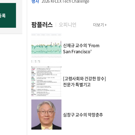
행사
2026 KFLEX Tech Challenge
팜플러스
오피니언
더보기 +
신재규 교수의 'From
San Francisco'
[고령사회와 건강한 장수]
전문가 특별기고
심창구 교수의 약창춘추