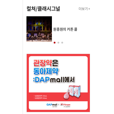
컬쳐/클래시그널
더보기 +
의 클래스토리
원종원의 커튼 콜