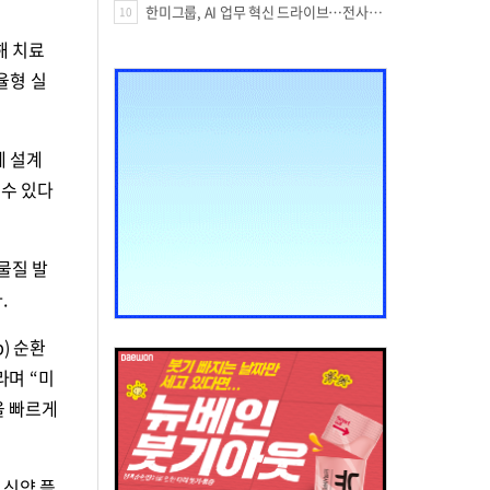
한미그룹, AI 업무 혁신 드라이브…전사적 AI 활용 문화 구축
10
합해 치료
율형 실
체 설계
 수 있다
물질 발
이다.
) 순환
라며 “미
을 빠르게
 신약 플