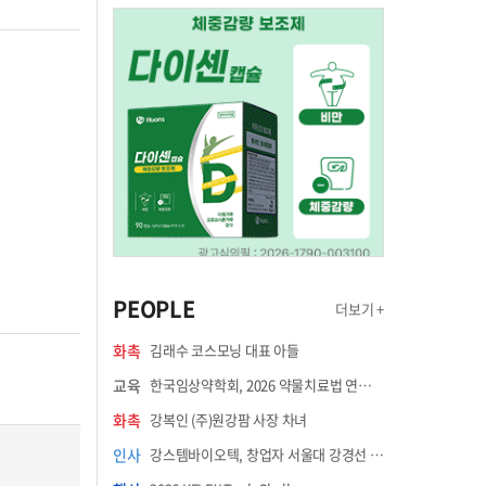
PEOPLE
더보기 +
화촉
김래수 코스모닝 대표 아들
교육
한국임상약학회, 2026 약물치료법 연수강좌 8월 21일 개최
화촉
강복인 (주)원강팜 사장 차녀
인사
강스템바이오텍, 창업자 서울대 강경선 교수 최고과학책임자 선임