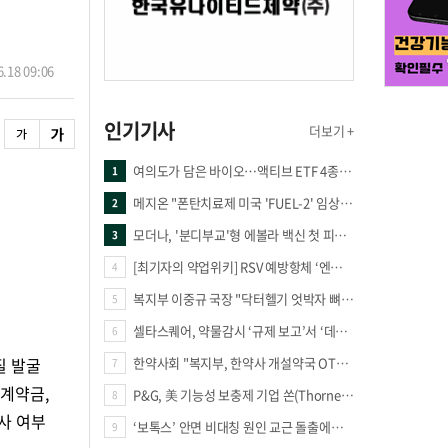
.18 09:06
인기기사
더보기 +
여의도가 담은 바이오…액티브 ETF 4종의 선택은
1
메지온 "폰탄치료제 미국 'FUEL-2' 임상 프로토콜 영국 승인"
2
모더나, '분디부교'형 에볼라 백신 첫 피험자 접종
3
[최기자의 약업위키] RSV 예방항체 ‘엔플론시아’
4
복지부 이중규 국장 "닥터헬기 엇박자 뼈아파… 외상체계 전면 재정립"
5
셀타스퀘어, 약물감시 ‘규제 보고’서 ‘데이터 의사결정’으로 "PVX 전환 요구 커진다"
6
질 발굴
한약사회 "복지부, 한약사 개설약국 OTC 공급 방해 더는 방관 말아야"
7
 계약금,
P&G, 美 기능성 보충제 기업 쏜(Thorne) 인수
8
사 여부
‘보톡스’ 안면 비대칭 원인 교근 돌출에도 사용?
9