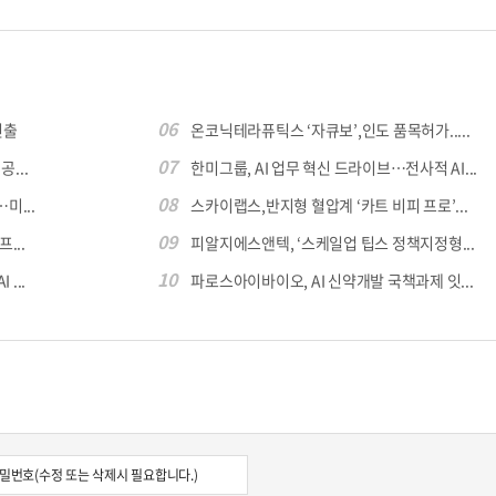
06
진출
온코닉테라퓨틱스 ‘자큐보’,인도 품목허가.....
07
...
한미그룹, AI 업무 혁신 드라이브…전사적 AI...
08
미...
스카이랩스,반지형 혈압계 ‘카트 비피 프로’...
09
...
피알지에스앤텍, ‘스케일업 팁스 정책지정형...
10
...
파로스아이바이오, AI 신약개발 국책과제 잇...