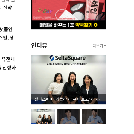
의 신약
플랫폼인
개발, 생
인터뷰
더보기 +
과 유전체
를 진행하
셀타스퀘어, 약물감시 ‘규제 보고’서 ‘데이터 의사결정’으로 "PVX 전환 요구 커진다"