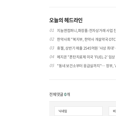
오늘의 헤드라인
01
지놈앤컴퍼니,화장품-전자상거래 사업 
02
한약사회 "복지부, 한약사 개설약국 OTC 공
03
휴젤, 상반기 매출 2545억원 '사상 최대'…
04
메지온 "폰탄치료제 미국 'FUEL-2' 임상 프
05
"동네 보건소부터 응급실까지"… 정부, 'AI 
전체댓글
0
개