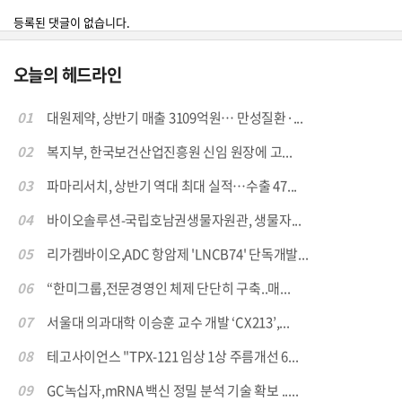
등록된 댓글이 없습니다.
오늘의 헤드라인
01
대원제약, 상반기 매출 3109억원… 만성질환·...
02
복지부, 한국보건산업진흥원 신임 원장에 고...
03
파마리서치, 상반기 역대 최대 실적…수출 47...
04
바이오솔루션-국립호남권생물자원관, 생물자...
05
리가켐바이오,ADC 항암제 'LNCB74' 단독개발...
06
“한미그룹,전문경영인 체제 단단히 구축..매...
07
서울대 의과대학 이승훈 교수 개발 ‘CX213’,...
08
테고사이언스 "TPX-121 임상 1상 주름개선 6...
09
GC녹십자,mRNA 백신 정밀 분석 기술 확보 .....