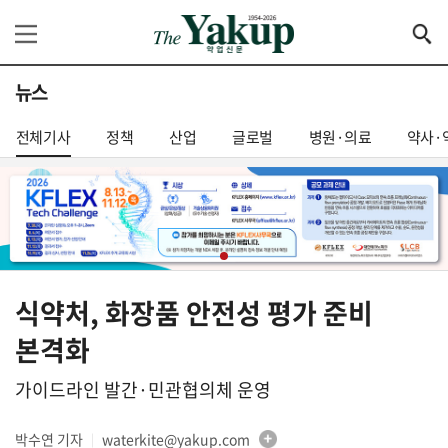
뉴스
전체기사
정책
산업
글로벌
병원·의료
약사·
식약처, 화장품 안전성 평가 준비
본격화
가이드라인 발간·민관협의체 운영
박수연 기자
waterkite@yakup.com
│