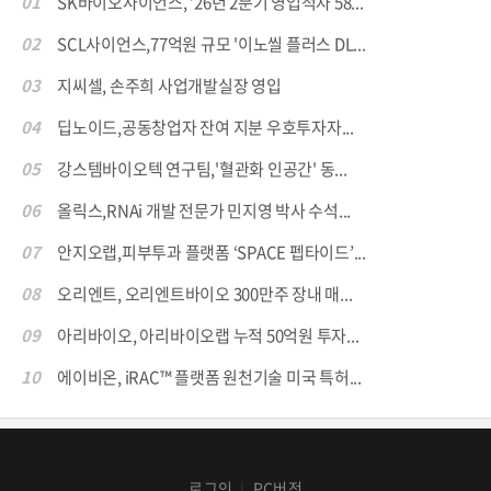
01
SK바이오사이언스, ’26년 2분기 영업적자 58...
02
SCL사이언스,77억원 규모 '이노씰 플러스 DL...
03
지씨셀, 손주희 사업개발실장 영입
04
딥노이드,공동창업자 잔여 지분 우호투자자...
05
강스템바이오텍 연구팀,'혈관화 인공간' 동...
06
올릭스,RNAi 개발 전문가 민지영 박사 수석...
07
안지오랩,피부투과 플랫폼 ‘SPACE 펩타이드’...
08
오리엔트, 오리엔트바이오 300만주 장내 매...
09
아리바이오, 아리바이오랩 누적 50억원 투자...
10
에이비온, iRAC™ 플랫폼 원천기술 미국 특허...
로그인
PC버전
│