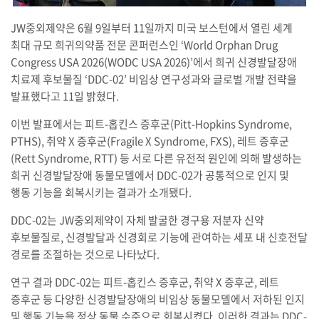
JW중외제약은 6월 9일부터 11일까지 미국 보스턴에서 열린 세계
최대 규모 희귀의약품 전문 콘퍼런스인 ‘World Orphan Drug
Congress USA 2026(WODC USA 2026)’에서 희귀 신경발달장애
치료제 후보물질 ‘DDC-02’ 비임상 연구성과와 글로벌 개발 전략을
발표했다고 11일 밝혔다.
이번 발표에서는 피트-홉킨스 증후군(Pitt-Hopkins Syndrome,
PTHS), 취약 X 증후군(Fragile X Syndrome, FXS), 레트 증후군
(Rett Syndrome, RTT) 등 서로 다른 유전적 원인에 의해 발생하는
희귀 신경발달장애 동물모델에서 DDC-02가 공통적으로 인지 및
행동 기능을 회복시키는 결과가 소개됐다.
DDC-02는 JW중외제약이 자체 발굴한 경구용 저분자 신약
후보물질로, 신경발달과 신경회로 기능에 관여하는 세포 내 신호전달
경로를 조절하는 것으로 나타났다.
연구 결과 DDC-02는 피트-홉킨스 증후군, 취약 X 증후군, 레트
증후군 등 다양한 신경발달장애의 비임상 동물모델에서 저하된 인지
및 행동 기능을 정상 동물 수준으로 회복시켰다. 이러한 결과는 DDC-