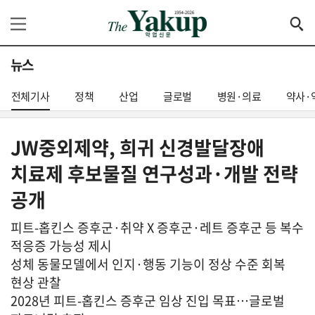
뉴스
전체기사
정책
산업
글로벌
병원·의료
약사·
JW중외제약, 희귀 신경발달장애
치료제 후보물질 연구성과·개발 전략
공개
피트-홉킨스 증후군·취약 X 증후군·레트 증후군 등 복수
적응증 가능성 제시
성체 동물모델에서 인지·행동 기능이 정상 수준 회복
현상 관찰
2028년 피트-홉킨스 증후군 임상 진입 목표…글로벌