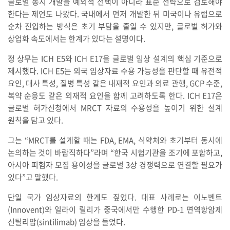
글로벌 동시 개발을 예외적 선택이 아니라 표준 전략으로 검토해야
한다는 제언도 나왔다. 국내에서 먼저 개발한 뒤 미국이나 유럽으로
순차 진입하는 방식은 초기 부담을 줄일 수 있지만, 글로벌 허가와
상업화 속도에서는 한계가 있다는 설명이다.
정 상무는 ICH E5와 ICH E17을 글로벌 임상 설계의 핵심 기준으로
제시했다. ICH E5는 외국 임상자료 수용 가능성을 판단할 때 유전적
요인, 대사 특성, 질병 특성 같은 내재적 요인과 의료 관행, GCP 수준,
복약 순응도 같은 외재적 요인을 함께 고려하도록 한다. ICH E17은
글로벌 허가신청에서 MRCT 자료의 수용성을 높이기 위한 설계
원칙을 담고 있다.
그는 “MRCT를 설계할 때는 FDA, EMA, 식약처와 초기부터 동시에
논의하는 것이 바람직하다”라며 “한국 시험기관을 조기에 포함하고,
아시아 피험자 모집 용이성을 글로벌 3상 경쟁력으로 연결할 필요가
있다”고 말했다.
단일 국가 임상자료의 한계도 짚었다. 대표 사례로는 이노벤트
(Innovent)와 일라이 릴리가 중국에서만 수행한 PD-1 면역항암제
신틸리맙(sintilimab) 임상을 들었다.