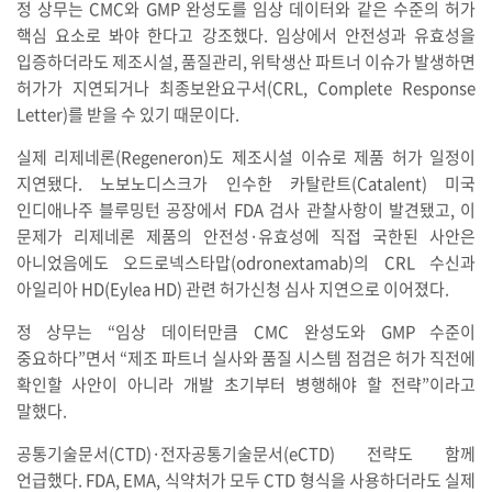
정 상무는 CMC와 GMP 완성도를 임상 데이터와 같은 수준의 허가
핵심 요소로 봐야 한다고 강조했다. 임상에서 안전성과 유효성을
입증하더라도 제조시설, 품질관리, 위탁생산 파트너 이슈가 발생하면
허가가 지연되거나 최종보완요구서(CRL, Complete Response
Letter)를 받을 수 있기 때문이다.
실제 리제네론(Regeneron)도 제조시설 이슈로 제품 허가 일정이
지연됐다. 노보노디스크가 인수한 카탈란트(Catalent) 미국
인디애나주 블루밍턴 공장에서 FDA 검사 관찰사항이 발견됐고, 이
문제가 리제네론 제품의 안전성·유효성에 직접 국한된 사안은
아니었음에도 오드로넥스타맙(odronextamab)의 CRL 수신과
아일리아 HD(Eylea HD) 관련 허가신청 심사 지연으로 이어졌다.
정 상무는 “임상 데이터만큼 CMC 완성도와 GMP 수준이
중요하다”면서 “제조 파트너 실사와 품질 시스템 점검은 허가 직전에
확인할 사안이 아니라 개발 초기부터 병행해야 할 전략”이라고
말했다.
공통기술문서(CTD)·전자공통기술문서(eCTD) 전략도 함께
언급했다. FDA, EMA, 식약처가 모두 CTD 형식을 사용하더라도 실제