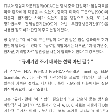
FDA와 항암제자문위원회(ODAC)는 당시 중국 단일국가 임상자료를
미국 환자에게 적용할 수 있는지, 중국과 미국의 표준요법(SOC)이
다른지, 환자집단 차이가 있는지 등을 쟁점으로 봤다. 또 1차
평가변수로 전체생존기간(OS)이 아닌 무진행생존기간(PFS)을
사용한 점도 허가 판단의 주요 논점이 됐다.
정 상무는 “각 국가의 표준요법이 다르면 같은 임상 결과라도 허가
판단이 달라질 수 있다”며 “글로벌 개발에서는 대조군, 1차 평가변수,
환자군, 지역별 자료 일관성을 사전에 합의해야 한다”고 강조했다.
“규제기관 조기 대화는 선택 아닌 필수”
정 상무는 FDA Pre-IND·Pre-NDA·Pre-BLA meeting, EMA
Scientific Advice, 식약처 사전상담을 글로벌 개발에서 실무상
필수에 가까운 절차로 제시했다. 특히 FDA와의 대화에서는 질문
방식이 중요하다고 강조했다.
그는 “규제기관에 ‘이 시험이 필요한가’라고 단순히 묻는 방식은
바람직하지 않다”며 “스폰서가 먼저 A, B, C 자료는 제출하되 D는
과학적 근거상 면제 가능하다고 보는 논리를 제시해야 한다”고