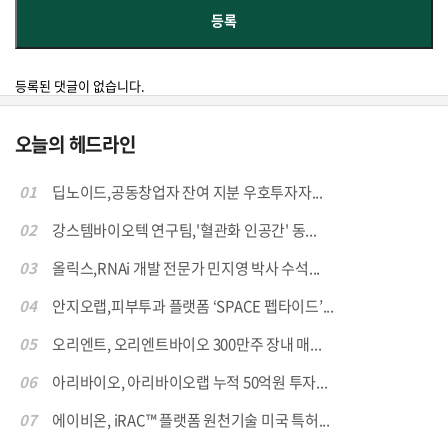
등록된 댓글이 없습니다.
오늘의 헤드라인
01
딥노이드,공동창업자 잔여 지분 우호투자자...
02
강스템바이오텍 연구팀,'혈관화 인공간' 동...
03
올릭스,RNAi 개발 전문가 민지영 박사 수석...
04
안지오랩,피부투과 플랫폼 ‘SPACE 펩타이드’...
05
오리엔트, 오리엔트바이오 300만주 장내 매...
06
아리바이오, 아리바이오랩 누적 50억원 투자...
07
에이비온, iRAC™ 플랫폼 원천기술 미국 특허...