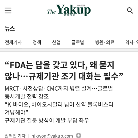
뉴스
전체기사
정책
산업
글로벌
병원·의료
약사·
“FDA는 답을 갖고 있다, 왜 묻지
않나…규제기관 조기 대화는 필수”
MRCT·사전상담·CMC까지 병렬 설계…글로벌
동시개발 전략 강조
“K-바이오, 바이오시밀러 넘어 신약 블록버스터
겨냥해야”
규제기관 질문 방식이 개발 부담 좌우
권혁진 기자
hjkwon@yakup.com
│