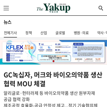
뉴스
전체기사
정책
산업
글로벌
병원·의료
약사·
GC녹십자, 머크와 바이오의약품 생산
협력 MOU 체결
알리글로·헌터라제 등 바이오의약품 생산 원부자재
공급 협력 강화
제조공정 효율화-공급 안정성 제고...정기 기술협의체