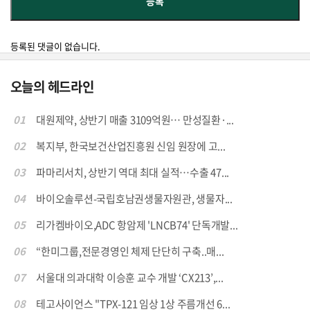
등록된 댓글이 없습니다.
오늘의 헤드라인
01
대원제약, 상반기 매출 3109억원… 만성질환·...
02
복지부, 한국보건산업진흥원 신임 원장에 고...
03
파마리서치, 상반기 역대 최대 실적…수출 47...
04
바이오솔루션-국립호남권생물자원관, 생물자...
05
리가켐바이오,ADC 항암제 'LNCB74' 단독개발...
06
“한미그룹,전문경영인 체제 단단히 구축..매...
07
서울대 의과대학 이승훈 교수 개발 ‘CX213’,...
08
테고사이언스 "TPX-121 임상 1상 주름개선 6...