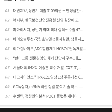
01
대원제약, 상반기 매출 3109억원… 만성질환·...
02
복지부, 한국보건산업진흥원 신임 원장에 고...
03
파마리서치, 상반기 역대 최대 실적…수출 47...
04
바이오솔루션-국립호남권생물자원관, 생물자...
05
리가켐바이오,ADC 항암제 'LNCB74' 단독개발...
06
“한미그룹,전문경영인 체제 단단히 구축..매...
07
서울대 의과대학 이승훈 교수 개발 ‘CX213’,...
08
테고사이언스 "TPX-121 임상 1상 주름개선 6...
09
GC녹십자,mRNA 백신 정밀 분석 기술 확보 .....
10
수젠텍, 정량면역분석 POCT 플랫폼 캐나다 ...