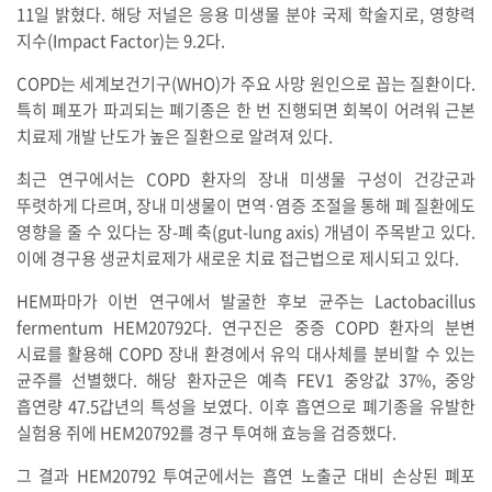
11일 밝혔다. 해당 저널은 응용 미생물 분야 국제 학술지로, 영향력
지수(Impact Factor)는 9.2다.
COPD는 세계보건기구(WHO)가 주요 사망 원인으로 꼽는 질환이다.
특히 폐포가 파괴되는 폐기종은 한 번 진행되면 회복이 어려워 근본
치료제 개발 난도가 높은 질환으로 알려져 있다.
최근 연구에서는 COPD 환자의 장내 미생물 구성이 건강군과
뚜렷하게 다르며, 장내 미생물이 면역·염증 조절을 통해 폐 질환에도
영향을 줄 수 있다는 장-폐 축(gut-lung axis) 개념이 주목받고 있다.
이에 경구용 생균치료제가 새로운 치료 접근법으로 제시되고 있다.
HEM파마가 이번 연구에서 발굴한 후보 균주는 Lactobacillus
fermentum HEM20792다. 연구진은 중증 COPD 환자의 분변
시료를 활용해 COPD 장내 환경에서 유익 대사체를 분비할 수 있는
균주를 선별했다. 해당 환자군은 예측 FEV1 중앙값 37%, 중앙
흡연량 47.5갑년의 특성을 보였다. 이후 흡연으로 폐기종을 유발한
실험용 쥐에 HEM20792를 경구 투여해 효능을 검증했다.
그 결과 HEM20792 투여군에서는 흡연 노출군 대비 손상된 폐포