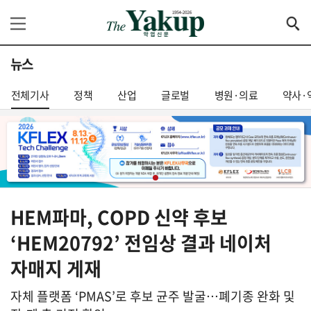
뉴스
전체기사
정책
산업
글로벌
병원·의료
약사·
HEM파마, COPD 신약 후보
‘HEM20792’ 전임상 결과 네이처
자매지 게재
자체 플랫폼 ‘PMAS’로 후보 균주 발굴…폐기종 완화 및