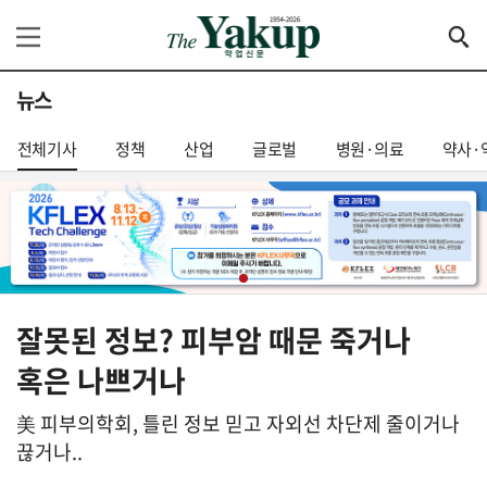
뉴스
전체기사
정책
산업
글로벌
병원·의료
약사·
잘못된 정보? 피부암 때문 죽거나
혹은 나쁘거나
美 피부의학회, 틀린 정보 믿고 자외선 차단제 줄이거나
끊거나..