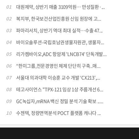
01
대원제약, 상반기 매출 3109억원… 만성질환·...
02
복지부, 한국보건산업진흥원 신임 원장에 고...
03
파마리서치, 상반기 역대 최대 실적…수출 47...
04
바이오솔루션-국립호남권생물자원관, 생물자...
05
리가켐바이오,ADC 항암제 'LNCB74' 단독개발...
06
“한미그룹,전문경영인 체제 단단히 구축..매...
07
서울대 의과대학 이승훈 교수 개발 ‘CX213’,...
08
테고사이언스 "TPX-121 임상 1상 주름개선 6...
09
GC녹십자,mRNA 백신 정밀 분석 기술 확보 .....
10
수젠텍, 정량면역분석 POCT 플랫폼 캐나다 ...