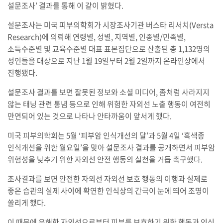
설문조사’ 결과를 통해 이 같이 밝혔다.
설문조사는 미국 피부의학회가 시장조사기관 버스타 리서치(Versta
Research)에 의뢰해 연령별, 성별, 지역별, 인종별/민족별,
소득수준별 및 교육수준별 대표 표본집단으로 산출된 총 1,132명의
성인들을 대상으로 지난 1월 19일부터 2월 2일까지 온라인상에서
진행됐다.
설문조사 결과를 보면 잘못된 정보와 소셜 미디어, 좀처럼 사라지지
않는 태닝 관련 통념 등으로 인해 위험한 자외선 노출 행동이 여전히
만연되어 있는 것으로 나타나 안타까움이 앞서게 했다.
미국 피부의학회는 5월 ‘피부암 인식개선의 달’과 5월 4일 ‘흑색종
인식개선을 위한 월요일’을 맞아 설문조사 결과를 공개하면서 피부암
위험성을 낮추기 위한 자외선 안전 행동의 실천을 거듭 촉구했다.
조사결과를 보면 안전한 자외선 자외선 보호 행동의 이행과 실제로
좋은 습관의 실제 사이에 확연한 인식상의 간극이 눈에 띄어 조명이
쏠리게 했다.
이 때문에 유해한 자외선으로부터 피부를 보호하기 위한 행동과 인식