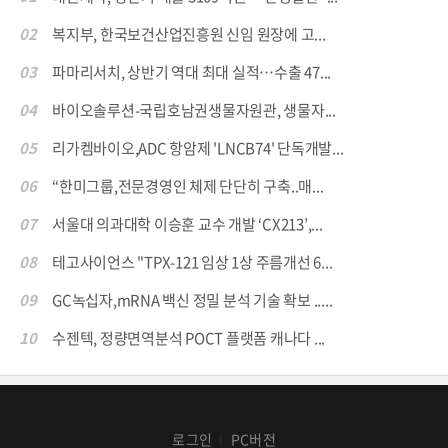
02
복지부, 한국보건산업진흥원 신임 원장에 고...
03
파마리서치, 상반기 역대 최대 실적…수출 47...
04
바이오솔루션-국립호남권생물자원관, 생물자...
05
리가켐바이오,ADC 항암제 'LNCB74' 단독개발...
06
“한미그룹,전문경영인 체제 단단히 구축..매...
07
서울대 의과대학 이승훈 교수 개발 ‘CX213’,...
08
테고사이언스 "TPX-121 임상 1상 주름개선 6...
09
GC녹십자,mRNA 백신 정밀 분석 기술 확보 .....
10
수젠텍, 정량면역분석 POCT 플랫폼 캐나다 ...
로그인
PC버전
│