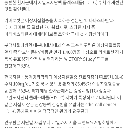
동반한 환자군에서 저밀도지단백 콜레스테롤(LDL-C) 수치가 개선된
것을 확인했다.
리바로젯은 이상지질혈증을 치료하는 성분인 ‘피타바스타틴’과
‘에제티미브’를 결합한 2제 복합제로, 스타틴 제제 중
피타바스타틴과 에제티미브를 조합한 국내 첫 개량신약이다.
분당서울대병원 내분비대사내과 임수 교수 연구팀은 이상지질혈증
환자 중 당뇨병 동반/비동반 환자 1,400명을 대상으로 리바로젯 장기
복용 유효성과 안전성을 평가하는 ‘VICTORY Study’ 연구를
진행하고 있다.
한국지질‧동맥경화학회의 이상지질혈증 진료지침에 따르면 LDL-C
수치 100㎎/dL 기준 국내 당뇨병 환자의 86.4%가 이상지질혈증을
동반하고 있다. 특히 해당 환자군에서는 중성지방(TG) 상승과
고밀도지단백 콜레스테롤(HDL-C) 저하가 특징적으로 나타난다. 이
같은 지질 이상은 관상동맥 심질환을 유발하는 sd(small dense)-
LDL-C 증가로 이어져 적극적인 관리가 요구된다.
연구팀은 지난달 25일부터 27일까지 서울 그랜드워커힐호텔에서