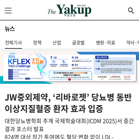
뉴스
전체기사
정책
산업
글로벌
병원·의료
약사·
JW중외제약, ‘리바로젯’ 당뇨병 동반
이상지질혈증 환자 효과 입증
대한당뇨병학회 추계 국제학술대회(ICDM 2025)서 중간
결과 포스터 발표
824명 대상 장기 투여에도 혈당 변화 없이 LDL-