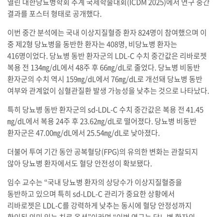
열린 대한당뇨병학회 추계 국제학술대회(ICDM 2025)에서 연구 중간
결과를 포스터 형태로 공개했다.
이번 중간 분석에는 국내 이상지질혈증 환자 824명이 참여했으며 이
중 제2형 당뇨병을 동반한 환자는 408명, 비당뇨병 환자는
416명이었다. 당뇨병 동반 환자군의 LDL-C 수치 중간값은 리바로젯
복용 전 134㎎/dL에서 48주 후 66㎎/dL로 줄었다. 당뇨병 비동반
환자군의 수치 역시 159㎎/dL에서 76㎎/dL로 개선돼 당뇨병 동반
여부와 관계없이 심혈관질환 발생 가능성을 낮추는 것으로 나타났다.
특히 당뇨병 동반 환자군의 sd-LDL-C 수치 중간값은 복용 전 41.45
㎎/dL에서 복용 24주 후 23.62㎎/dL로 떨어졌다. 당뇨병 비동반
환자군은 47.00㎎/dL에서 25.54㎎/dL로 낮아졌다.
더불어 투여 기간 동안 공복혈당(FPG)의 유의한 변화는 관찰되지
않아 당뇨병 환자에서도 혈당 안전성이 확보됐다.
임수 교수는 “국내 당뇨병 환자의 상당수가 이상지질혈증을
동반하고 있으며 특히 sd-LDL-C 관리가 중요한 상황에서
리바로젯은 LDL-C를 강력하게 낮추는 동시에 혈당 안정성까지
확인된 의미 있는 치료 옵션”이라며 “이번 연구는 당뇨병 환자의