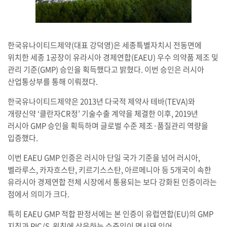
한국유나이티드제약(대표 강덕영)은 세종특별자치시 전동면에
위치한 세종 1공장이 유라시아 경제연합(EAEU) 우수 의약품 제조 및
관리 기준(GMP) 승인을 획득했다고 밝혔다. 이번 승인은 러시아
산업통상부를 통해 이뤄졌다.
한국유나이티드제약은 2013년 다국적 제약사 테바(TEVA)와
개량신약 ‘클란자CR정’ 기술수출 계약을 체결한 이후, 2019년
러시아 GMP 승인을 획득하며 글로벌 수준 제조·품질관리 역량을
입증했다.
이번 EAEU GMP 인증은 러시아 단일 국가 기준을 넘어 러시아,
벨라루스, 카자흐스탄, 키르기스스탄, 아르메니아 등 5개국이 속한
유라시아 경제연합 전체 시장에서 통용되는 보다 강화된 인증이라는
점에서 의미가 크다.
특히 EAEU GMP 적합 판정서에는 본 인증이 유럽연합(EU)의 GMP
지침과 PIC/S 원칙에 상응하는 수준임이 명시돼 있어,