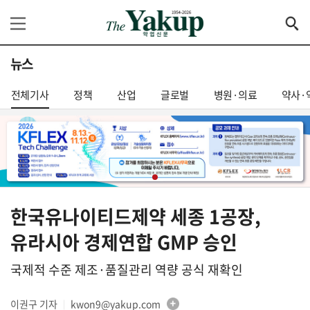
뉴스
전체기사
정책
산업
글로벌
병원·의료
약사·
한국유나이티드제약 세종 1공장,
유라시아 경제연합 GMP 승인
국제적 수준 제조·품질관리 역량 공식 재확인
이권구 기자
kwon9@yakup.com
│