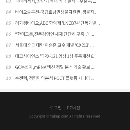
03
파마리서치, 상반기 역대 최대 실적…수출 47...
04
바이오솔루션-국립호남권생물자원관, 생물자...
05
리가켐바이오,ADC 항암제 'LNCB74' 단독개발...
06
“한미그룹,전문경영인 체제 단단히 구축..매...
07
서울대 의과대학 이승훈 교수 개발 ‘CX213’,...
08
테고사이언스 "TPX-121 임상 1상 주름개선 6...
09
GC녹십자,mRNA 백신 정밀 분석 기술 확보 .....
10
수젠텍, 정량면역분석 POCT 플랫폼 캐나다 ...
로그인
PC버전
│
Copyright © Yakup.com All rights reserved.