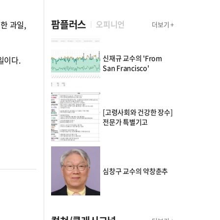
팜플러스
오피니언
한 과일,
더보기 +
신재규 교수의 'From
일이다.
San Francisco'
[고령사회와 건강한 장수]
전문가 특별기고
심창구 교수의 약창춘추