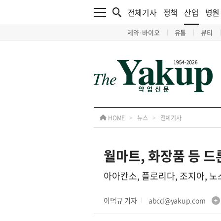
전체기사
정책
산업
병원
제약·바이오
유통
뷰티
HOME
>
뉴스
>
전체기사
월마트, 화장품 등 드
아아칸소, 플로리다, 조지아, 
이덕규 기자
abcd@yakup.com