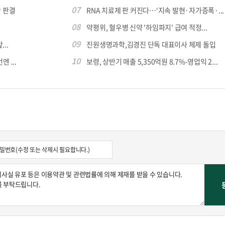
07
 판결
RNA 치료제 판 커진다…‘지속 발현·자가증폭·...
08
약평위, 혈우병 신약 '하임파지' 급여 적정...
콜
안현정의 컬쳐포커스
박병준
09
...
진원생명과학,김경진 단독 대표이사 체제 돌입
10
 ...
보령, 상반기 매출 5,350억원 8.7%-영업익 2...