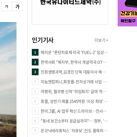
인기기사
더보기 +
메지온 "폰탄치료제 미국 'FUEL-2' 임상 프로토콜 영국 승인"
1
한약사회 "복지부, 한약사 개설약국 OTC 공급 방해 더는 방관 말아야"
2
진원생명과학,김경진 단독 대표이사 체제 돌입
3
지놈앤컴퍼니,화장품-전자상거래 사업 진출
4
약평위, 혈우병 신약 '하임파지' 급여 적정성 인정…조건부 통과
5
휴젤, 상반기 매출 2545억원 '사상 최대'…미국 투자 속 성장세 지속
6
한미그룹, AI 업무 혁신 드라이브…전사적 AI 활용 문화 구축
7
"동네 보건소부터 응급실까지"… 정부, 'AI 기본의료 전략' 의료공백 메운다
8
온코닉테라퓨틱스 ‘자큐보’,인도 품목허가...14억 시장 진출
9