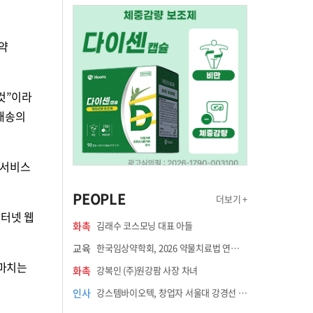
약
것”이라
배송의
 서비스
PEOPLE
더보기 +
인터넷 웹
화촉
김래수 코스모닝 대표 아들
교육
한국임상약학회, 2026 약물치료법 연수강좌 8월 21일 개최
 마치는
화촉
강복인 (주)원강팜 사장 차녀
인사
강스템바이오텍, 창업자 서울대 강경선 교수 최고과학책임자 선임