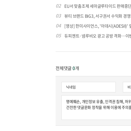
02
EU서 맞춤조제 세마글루타이드 판매중단
03
뷰티 브랜드 BIG3, 서구권서 수익화 경쟁
원종원의 커튼 
04
[영상] 한미사이언스, '아데시(ADESII)' 앞
05
듀피젠트·넴루비오 광고 공방 격화…이번엔
전체댓글
0
개