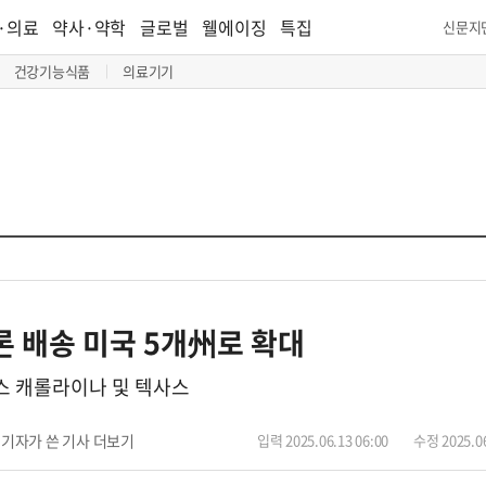
·의료
약사·약학
글로벌
웰에이징
특집
신문지
건강기능식품
의료기기
론 배송 미국 5개州로 확대
노스 캐롤라이나 및 텍사스
기자가 쓴 기사 더보기
입력 2025.06.13 06:00
수정 2025.06