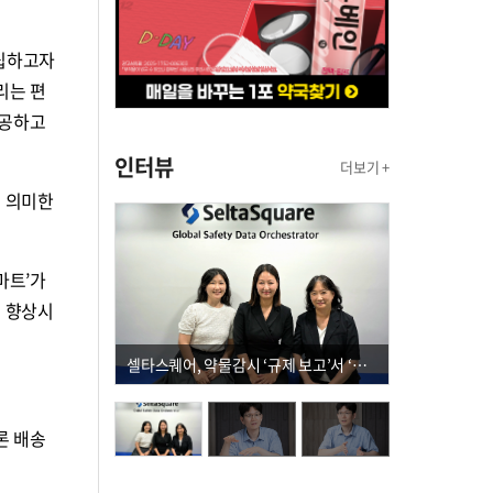
정립하고자
리는 편
제공하고
인터뷰
더보기 +
을 의미한
마트’가
을 향상시
셀타스퀘어, 약물감시 ‘규제 보고’서 ‘데이터 의사결정’으로 "PVX 전환 요구 커진다"
론 배송