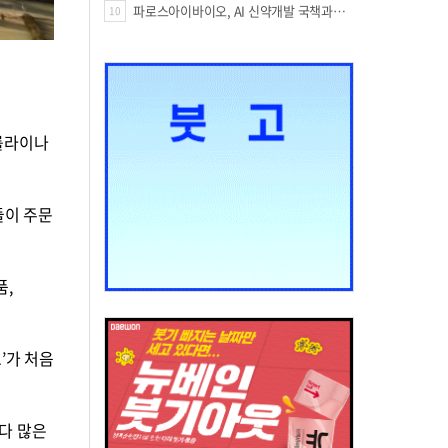
파로스아이바이오, AI 신약개발 국책과제 잇단 선정…‘케미버스’ 경쟁력 입증
10
캐롤라이나
들이 주문
품,
’가 처음
보다 많은