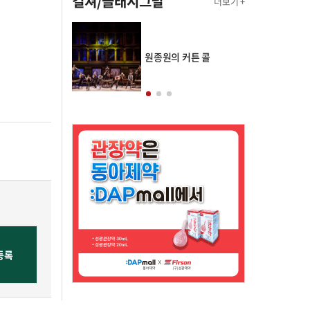
컬쳐/클래시그널
더보기 +
의 클래스토리
원종원의 커튼 콜