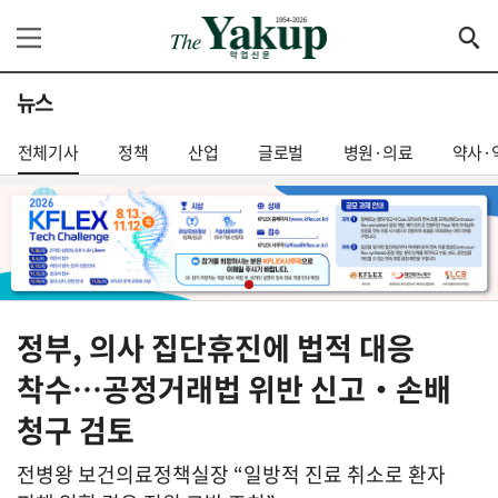
뉴스
전체기사
정책
산업
글로벌
병원·의료
약사·
정부, 의사 집단휴진에 법적 대응
착수…공정거래법 위반 신고‧손배
청구 검토
전병왕 보건의료정책실장 “일방적 진료 취소로 환자