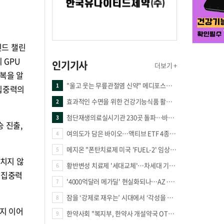
인드 챌린
의 GPU
인기기사
더보기 +
복을 알
"울고 웃는 무릎관절염 신약" 메디포스트·강스템·네이처셀 전진, 코오롱티슈진 반전 과제
1
‘집중력의
효과적인 수면을 위한 건강기능식품 활용법
2
첨단재생의료실시기관 230곳 돌파…바이오 새 시장 꿈틀
3
 진출,
여의도가 담은 바이오…액티브 ETF 4종의 선택은
4
메지온 "폰탄치료제 미국 'FUEL-2' 임상 프로토콜 영국 승인"
5
놓치지 않
황반변성 치료제 '세대교체'…차세대 기전 경쟁 본격화
6
 집중력
'4000억달러 메가딜' 현실화되나…AZ·BMS 합병설에 글로벌 제약업계 촉각
7
잠을 ‘강제로 재우는’ 시대에서 ‘각성을 낮추는’ 시대로
8
지 이어
한약사회 "복지부, 한약사 개설약국 OTC 공급 방해 더는 방관 말아야"
9