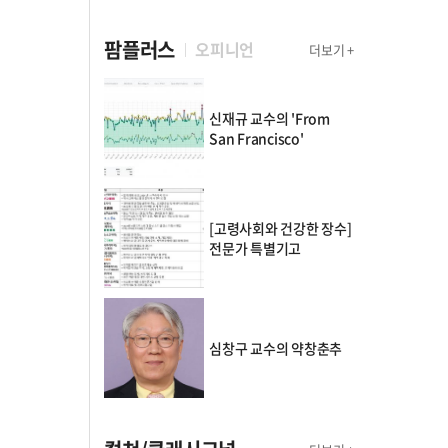
팜플러스
오피니언
더보기 +
신재규 교수의 'From
San Francisco'
[고령사회와 건강한 장수]
전문가 특별기고
심창구 교수의 약창춘추