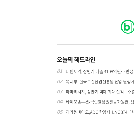
오늘의 헤드라인
01
대원제약, 상반기 매출 3109억원… 만성질
02
복지부, 한국보건산업진흥원 신임 원장에 고
03
파마리서치, 상반기 역대 최대 실적…수출 4
04
바이오솔루션-국립호남권생물자원관, 생물
05
리가켐바이오,ADC 항암제 'LNCB74' 단