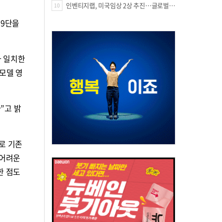
인벤티지랩, 미국임상 2상 추진…글로벌 팁스 통해 정부 지원 60억원 확보
10
 9단을
와 일치한
 모델 영
”고 밝
로 기존
 어려운
한 점도