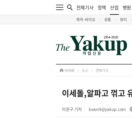
전체기사
정책
산업
병원
제약·바이오
유통
뷰티
HOME
>
뉴스
>
전체기사
이세돌,알파고 꺾고 
이권구 기자
kwon9@yakup.com