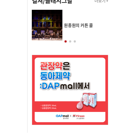
컬쳐/클래시그널
더보기 +
의 클래스토리
원종원의 커튼 콜