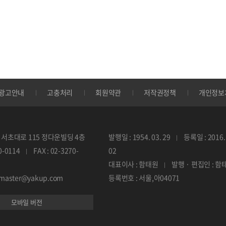
광고안내
고충처리
회원약관
저작권정책
개인정보
서초대로 115 정다운빌딩 4층
발행일 : 1954. 03. 29
등록일 : 2016. 
70-0114
FAX : 02-3270-
02
대표이사 : 함태원
발행 · 편집인 : 함
ebmaster@yakup.com
등록번호 : 서울,아04071
모바일 버전