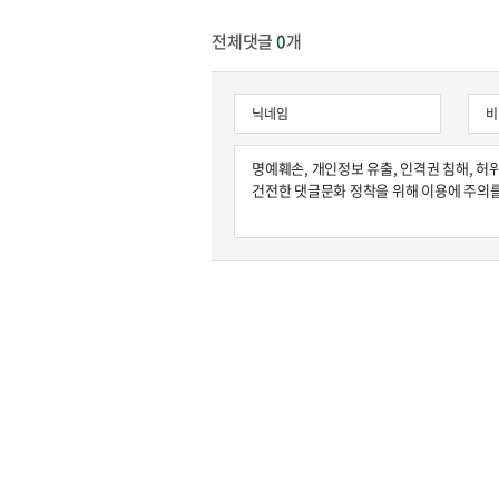
전체댓글
0
개