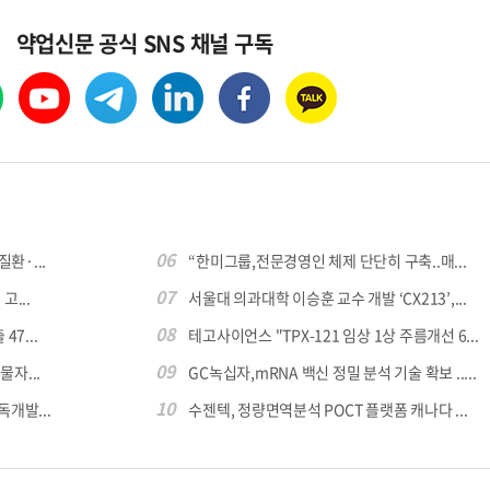
약업신문 공식 SNS 채널 구독
06
환·...
“한미그룹,전문경영인 체제 단단히 구축..매...
07
...
서울대 의과대학 이승훈 교수 개발 ‘CX213’,...
08
7...
테고사이언스 "TPX-121 임상 1상 주름개선 6...
09
자...
GC녹십자,mRNA 백신 정밀 분석 기술 확보 .....
10
독개발...
수젠텍, 정량면역분석 POCT 플랫폼 캐나다 ...