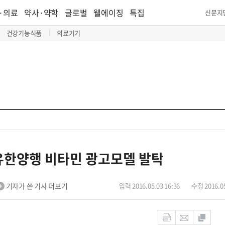
·의료
약사·약학
글로벌
웰에이징
특집
신문지
건강기능식품
의료기기
유한양행 비타민 광고모델 발탁
기자가 쓴 기사 더보기
입력 2016.05.03 16:36
수정 2016.05