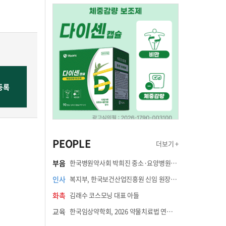
PEOPLE
더보기 +
부음
한국병원약사회 박희진 중소·요양병원이사(충청북도 청주의료원 약제팀장) 부친상
인사
복지부, 한국보건산업진흥원 신임 원장에 고상백 교수 임명
화촉
김래수 코스모닝 대표 아들
교육
한국임상약학회, 2026 약물치료법 연수강좌 8월 21일 개최