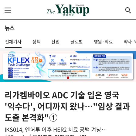
뉴스
전체기사
정책
산업
글로벌
병원·의료
약사·
리가켐바이오 ADC 기술 입은 영국
'익수다', 어디까지 왔나…"임상 결과
도출 본격화"①
IKS014, 엔허투 이후 HER2 치료 공백 겨냥…