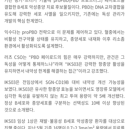
결합한 B세포 악성종양 치료 후보물질이다. PBD는 DNA 교차결합을
유도해 강력한 세포 사멸을 일으키지만, 기존에는 독성 관리가
개발의 핵심 한계였다.
익수다는 proPBD 전략으로 이 문제를 제어하고 있다. 혈중에서는
비활성 전구약물 상태를 유지하고, 종양세포 내재화 이후 리소좀
환경에서 활성화되도록 설계했다.
러츠 CSO는 “PBD 페이로드의 힘은 매우 강력하지만, 관건은 그
독성을 어떻게 통제하느냐”라며 “IKS03은 강력한 항종양 활성을
유지하면서 내약성 한계를 해결하는 접근”이라고 강조했다.
IKS03은 전임상에서 SGN-CD19B 대비 내약성 개선 가능성을
보였다. IKS03은 유사한 항종양 효능을 보이면서도 영장류 모델에서
심각한 독성을 유발하지 않는 최고 투여 용량이 약 5배 개선됐다.
정상 B세포와 종양세포를 구분하는 선택성도 10배 이상 향상된
것으로 소개됐다.
IKS03 임상 1상은 재발·불응성 B세포 악성종양 환자를 대상으로
진행 중이다. 지난 5월 기준 16명이 0.7~2.3mg/m² 용량에서 치료를