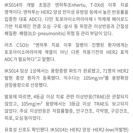
IKS014의 개발 초점은 엔허투(Enhertu, T-DXd) 이후 치료
영역이다. 엔허투는 HER2 양성 전이성 유방암 등에서 높은 반응률을
입증한 대표 ADC다. 다만 토포아이소머라아제 I 억제제 페이로드
기반 치료제인 만큼 오심·구토·설사 등 위장관 이상반응과 간질성
폐질환·폐렴(ILD·pneumonitis) 위험 등 관리 부담이 있다.
러츠 CSO는 “엔허투 치료 이후 질병이 진행된 환자에게는
토포아이소머라아제 계열이 아닌 다른 작용기전의 HER2 표적
ADC가 필요하다”고 말했다.
IKS014 임상 1상에서는 용량증량 파트가 완료됐고, 71명의 HER2
발현 종양 환자가 등록됐다. 익수다는 105mg/m²를 용량확장
권장용량으로 선정했다.
발표에 따르면, 4등급 이상 치료 관련 이상반응(TRAE)은 관찰되지
않았고, 105mg/m² 용량에서는 3등급 이상 TRAE도 보고되지
않았다. 주요 이상반응은 저칼륨혈증, 안구건조, 각막염, 구강건조,
피로, 오심 등이었다.
유효성 신호도 확인됐다. IKS014는 HER2 양성·HER2-low(저발현)