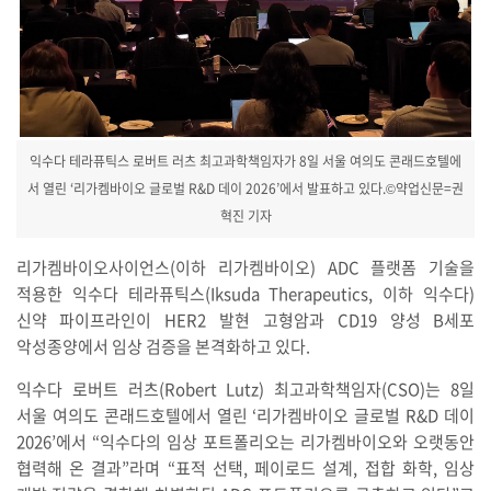
익수다 테라퓨틱스 로버트 러츠 최고과학책임자가 8일 서울 여의도 콘래드호텔에
서 열린 ‘리가켐바이오 글로벌 R&D 데이 2026’에서 발표하고 있다.©약업신문=권
혁진 기자
리가켐바이오사이언스(이하 리가켐바이오) ADC 플랫폼 기술을
적용한 익수다 테라퓨틱스(Iksuda Therapeutics, 이하 익수다)
신약 파이프라인이 HER2 발현 고형암과 CD19 양성 B세포
악성종양에서 임상 검증을 본격화하고 있다.
익수다 로버트 러츠(Robert Lutz) 최고과학책임자(CSO)는 8일
서울 여의도 콘래드호텔에서 열린 ‘리가켐바이오 글로벌 R&D 데이
2026’에서 “익수다의 임상 포트폴리오는 리가켐바이오와 오랫동안
협력해 온 결과”라며 “표적 선택, 페이로드 설계, 접합 화학, 임상