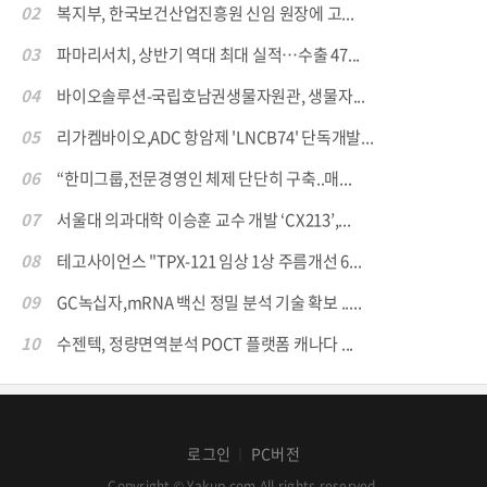
02
복지부, 한국보건산업진흥원 신임 원장에 고...
03
파마리서치, 상반기 역대 최대 실적…수출 47...
04
바이오솔루션-국립호남권생물자원관, 생물자...
05
리가켐바이오,ADC 항암제 'LNCB74' 단독개발...
06
“한미그룹,전문경영인 체제 단단히 구축..매...
07
서울대 의과대학 이승훈 교수 개발 ‘CX213’,...
08
테고사이언스 "TPX-121 임상 1상 주름개선 6...
09
GC녹십자,mRNA 백신 정밀 분석 기술 확보 .....
10
수젠텍, 정량면역분석 POCT 플랫폼 캐나다 ...
로그인
PC버전
│
Copyright © Yakup.com All rights reserved.