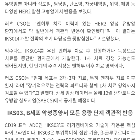
유방암뿐 아니라 식도암, 담낭암, 난소암, 자궁내막암, 위암, 폐암 등
다양한 HER2 발현 고형암에서 반응을 보였다.
러츠 CSO는 “엔허투 치료 이력이 있는 HER2 양성 유방암
환자에서도 약 절반에서 객관적 반응이 확인됐다”며 “이 결과는
IKS014 개발 전략의 초기 타당성을 뒷받침한다”고 설명했다.
익수다는 IKS014를 우선 엔허투 치료 후 진행하거나 독성으로
치료를 중단한 환자군에서 개발한다. 1차 치료 경쟁 가능성도
열어뒀지만, 현 단계의 주력 시장은 엔허투 이후 치료 영역이다.
러츠 CSO는 “현재 목표는 2차·3차 치료, 특히 엔허투 치료 이후
환자”라며 “장기적으로는 전략적 파트너와 함께 1차 치료 영역까지
검토할 수 있다”고 말했다. 상세 임상 데이터는 올해 12월 샌안토니오
유방암 심포지엄(SABCS)에서 공개될 예정이다.
IKS03, B세포 악성종양서 모든 용량 단계 객관적 반응
CD19 표적 ADC인 ‘IKS03’도 리가켐바이오 기술이 적용된 핵심
파이프라인이다. IKS03은 부위특이적 접합 기술, β-글루쿠로나이드
기반 링커·트리거 기술에 proPBD(PBD 프로드러그) 페이로드를