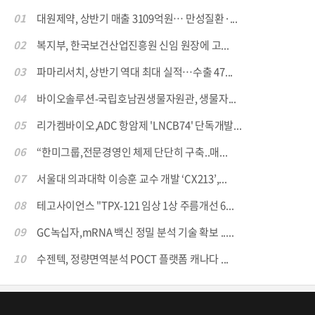
01
대원제약, 상반기 매출 3109억원… 만성질환·...
02
복지부, 한국보건산업진흥원 신임 원장에 고...
03
파마리서치, 상반기 역대 최대 실적…수출 47...
04
바이오솔루션-국립호남권생물자원관, 생물자...
05
리가켐바이오,ADC 항암제 'LNCB74' 단독개발...
06
“한미그룹,전문경영인 체제 단단히 구축..매...
07
서울대 의과대학 이승훈 교수 개발 ‘CX213’,...
08
테고사이언스 "TPX-121 임상 1상 주름개선 6...
09
GC녹십자,mRNA 백신 정밀 분석 기술 확보 .....
10
수젠텍, 정량면역분석 POCT 플랫폼 캐나다 ...