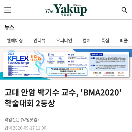
뉴스
웰에이징
인터뷰
오피니언
컬쳐
특집
피플
고대 안암 박기수 교수, 'BMA2020'
학술대회 2등상
약업신문 (약업닷컴)
입력 2020-09-17 11:00