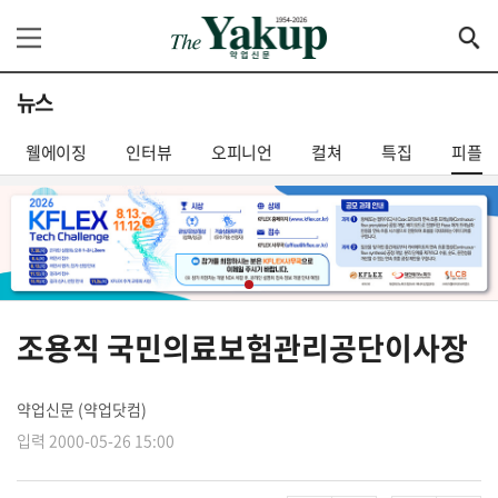
뉴스
웰에이징
인터뷰
오피니언
컬쳐
특집
피플
조용직 국민의료보험관리공단이사장
약업신문 (약업닷컴)
입력 2000-05-26 15:00