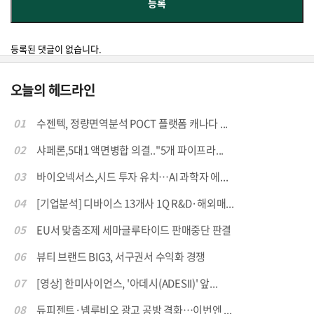
등록된 댓글이 없습니다.
오늘의 헤드라인
01
수젠텍, 정량면역분석 POCT 플랫폼 캐나다 ...
02
샤페론,5대1 액면병합 의결.."5개 파이프라...
03
바이오넥서스,시드 투자 유치…AI 과학자 에...
04
[기업분석] 디바이스 13개사 1Q R&D·해외매...
05
EU서 맞춤조제 세마글루타이드 판매중단 판결
06
뷰티 브랜드 BIG3, 서구권서 수익화 경쟁
07
[영상] 한미사이언스, '아데시(ADESII)' 앞...
08
듀피젠트·넴루비오 광고 공방 격화…이번엔 ...