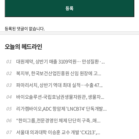
등록된 댓글이 없습니다.
오늘의 헤드라인
01
대원제약, 상반기 매출 3109억원… 만성질환·...
02
복지부, 한국보건산업진흥원 신임 원장에 고...
03
파마리서치, 상반기 역대 최대 실적…수출 47...
04
바이오솔루션-국립호남권생물자원관, 생물자...
05
리가켐바이오,ADC 항암제 'LNCB74' 단독개발...
06
“한미그룹,전문경영인 체제 단단히 구축..매...
07
서울대 의과대학 이승훈 교수 개발 ‘CX213’,...