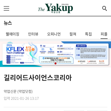
뉴스
웰에이징
인터뷰
오피니언
컬쳐
특집
피플
길리어드사이언스코리아
약업신문 (약업닷컴)
입력 2021-01-26 13:17