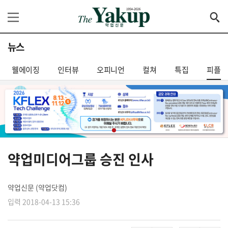
뉴스
웰에이징
인터뷰
오피니언
컬쳐
특집
피플
약업미디어그룹 승진 인사
약업신문 (약업닷컴)
입력 2018-04-13 15:36