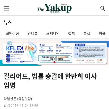
뉴스
웰에이징
인터뷰
오피니언
컬쳐
특집
피플
길리어드, 법률 총괄에 한만희 이사
임명
약업신문 (약업닷컴)
입력 2013-01-24 15:56