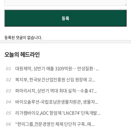
등록된 댓글이 없습니다.
오늘의 헤드라인
01
대원제약, 상반기 매출 3109억원… 만성질환·...
02
복지부, 한국보건산업진흥원 신임 원장에 고...
03
파마리서치, 상반기 역대 최대 실적…수출 47...
04
바이오솔루션-국립호남권생물자원관, 생물자...
05
리가켐바이오,ADC 항암제 'LNCB74' 단독개발...
06
“한미그룹,전문경영인 체제 단단히 구축..매...