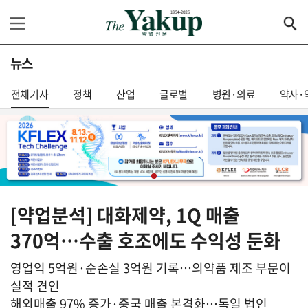
뉴스
전체기사
정책
산업
글로벌
병원·의료
약사·
[약업분석] 대화제약, 1Q 매출
370억…수출 호조에도 수익성 둔화
영업익 5억원·순손실 3억원 기록…의약품 제조 부문이
실적 견인
해외매출 97% 증가·중국 매출 본격화…독일 법인