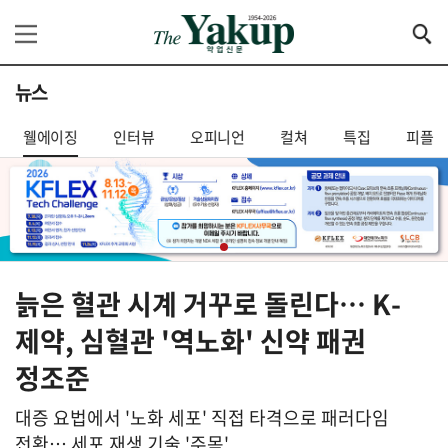
뉴스
웰에이징
인터뷰
오피니언
컬쳐
특집
피플
늙은 혈관 시계 거꾸로 돌린다… K-
제약, 심혈관 '역노화' 신약 패권
정조준
대증 요법에서 '노화 세포' 직접 타격으로 패러다임
전환… 세포 재생 기술 '주목'