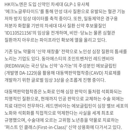
HK이노엔은 도입 신약인 차세대 GLP-1 유사체
'에크노글루타이드'를 통해 만성 대사 질환으로 유발되는 혈관 기능
저하 방지 임상 데이터를 축적 중이다. 또한, 일동제약은 경구용
저분자 화합물 기반의 차세대 대사 질환 신약 후보물질인
'ID110521156'의 임상을 전개하며, 비만·당뇨는 물론 심혈관
질환까지 아우르는 파이프라인 확보에 열을 올리고 있다.
기존 당뇨 약물의 '신약 재창출' 전략으로 노인성 심장 질환의 틈새를
노리는 기업도 있다. 동아에스티의 조인트벤처인 레드엔비아
(REDNVIA)는 국산 당뇨 신약 '슈가논'의 주성분인 에보글립틴
(개발명 DA-1229)을 활용해 대동맥판막협착증(CAVD) 치료제를
개발하기 위한 글로벌 임상 3상을 순조롭게 진행 중이다.
대동맥판막협착증은 노화로 인해 심장 판막이 돌처럼 석회화되는
치명적인 질환으로, 현재까지 인공 판막으로 교체하는 수술 외에는
치료 대안이 전무하다. 레드엔비아는 에보글립틴이 심장 밸브 세포의
노화와 석회화를 직접적으로 억제한다는 사실을 세계 최초로
규명했으며, 수술대에 오르는 고위험 노년층을 약물로 치료하는
'퍼스트 인 클래스(First-in-Class)' 신약 상용화에 다가서고 있다.