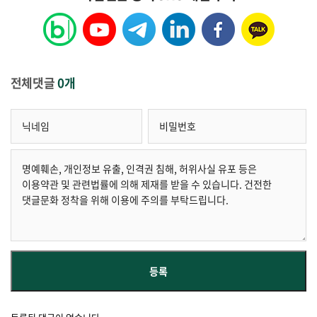
전체댓글
0개