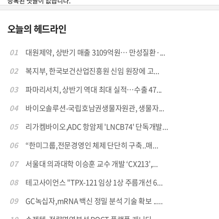
등록된 댓글이 없습니다.
오늘의 헤드라인
01
대원제약, 상반기 매출 3109억원… 만성질환·...
02
복지부, 한국보건산업진흥원 신임 원장에 고...
03
파마리서치, 상반기 역대 최대 실적…수출 47...
04
바이오솔루션-국립호남권생물자원관, 생물자...
05
리가켐바이오,ADC 항암제 'LNCB74' 단독개발...
06
“한미그룹,전문경영인 체제 단단히 구축..매...
07
서울대 의과대학 이승훈 교수 개발 ‘CX213’,...
08
테고사이언스 "TPX-121 임상 1상 주름개선 6...
09
GC녹십자,mRNA 백신 정밀 분석 기술 확보 .....