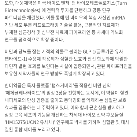
또한, 대웅제약은 미국 바이오 벤처 '턴 바이오테크놀로지스(Turn
Biotechnologies)'에 전략적 투자를 단행하고 공동 연구
파트너십을 체결했다. 이를 통해 턴 바이오의 핵심 자산인 mRNA
기반 세포 부분 리프로그래밍 기술을 활용, 근본적인 치료제가
부재한 심근경색 및 심부전 치료제 파이프라인 등 차세대 역노화
연구를 공격적으로 확장 중이다.
비만과 당뇨를 잡는 기적의 약물로 불리는 GLP-1(글루카곤 유사
펩타이드-1) 수용체 작용제가 심혈관 보호와 전신 항노화에 탁월한
다면적 발현 효과를 보인다는 사실이 입증되면서, 관련 파이프라인을
보유한 제약사들의 연구 방향도 폭넓게 확장되고 있다.
한미약품은 독자 플랫폼 '랩스커버리'를 적용한 비만 신약
'에페글레나타이드'의 임상 3상을 진행하는 동시에, 이 약물이 혈관
내피세포의 만성 염증을 줄이고 동맥경화를 억제하는 심혈관 보호
효과를 입증하는 데 주력하고 있다. 이와 함께 근손실을 방지하고
심장 근육 세포의 기능을 개선하는 차세대 바이오 신약 후보물질
'HM15275(UCN2 유사체)' 연구에도 박차를 가하며 심혈관 및 대사
질환 통합 제어를 노리고 있다.