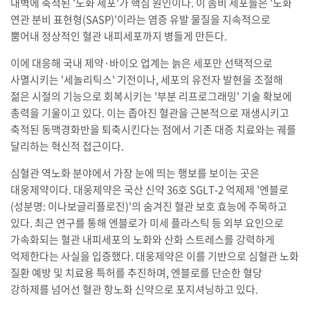
내벽에 축적된 '노화 세포'가 핵심 원인이다. 이 좀비 세포들은 '노화
연관 분비 표현형(SASP)'이라는 염증 유발 물질을 지속적으로
뿜어내 정상적인 혈관 내피세포까지 병들게 만든다.
이에 대응해 국내 제약·바이오 업계는 늙은 세포만 선택적으로
사멸시키는 '세놀리틱스' 기전이나, 세포의 유전자 발현을 조절해
젊은 시절의 기능으로 회복시키는 '부분 리프로그래밍' 기술 확보에
총력을 기울이고 있다. 이는 좁아진 혈관을 근본적으로 재생시키고
축적된 동맥경화반을 퇴축시킨다는 점에서 기존 대증 치료와는 궤를
달리하는 혁신적 접근이다.
심혈관 역노화 분야에서 가장 눈에 띄는 행보를 보이는 곳은
대웅제약이다. 대웅제약은 국산 신약 36호 SGLT-2 억제제 '엔블로
(성분명: 이나보글리플로진)'의 숨겨진 혈관 보호 효능에 주목하고
있다. 최근 연구를 통해 엔블로가 미세 플라스틱 등 외부 요인으로
가속화되는 혈관 내피세포의 노화와 산화 스트레스를 강력하게
억제한다는 사실을 입증했다. 대웅제약은 이를 기반으로 심혈관 노화
질환 예방 및 치료용 특허를 추진하며, 엔블로를 단순한 혈당
강하제를 넘어선 혈관 항노화 신약으로 포지셔닝하고 있다.