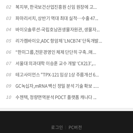
02
복지부, 한국보건산업진흥원 신임 원장에 고...
03
파마리서치, 상반기 역대 최대 실적…수출 47...
04
바이오솔루션-국립호남권생물자원관, 생물자...
05
리가켐바이오,ADC 항암제 'LNCB74' 단독개발...
06
“한미그룹,전문경영인 체제 단단히 구축..매...
07
서울대 의과대학 이승훈 교수 개발 ‘CX213’,...
08
테고사이언스 "TPX-121 임상 1상 주름개선 6...
09
GC녹십자,mRNA 백신 정밀 분석 기술 확보 .....
10
수젠텍, 정량면역분석 POCT 플랫폼 캐나다 ...
로그인
PC버전
│