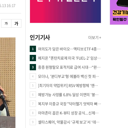
.13 16:17
인기기사
더보기 +
여의도가 담은 바이오…액티브 ETF 4종의 선택은
1
메지온 "폰탄치료제 미국 'FUEL-2' 임상 프로토콜 영국 승인"
2
중증 원형탈모 표적치료 급여 시대…“완결 아닌 출발점”
3
모더나, '분디부교'형 에볼라 백신 첫 피험자 접종
4
[최기자의 약업위키] RSV 예방항체 ‘엔플론시아’
5
예방가능 사망률 6.8% 달성 이면의 '붕괴 위기'… 중증외상체계 혁신 시급
6
복지부 이중규 국장 "닥터헬기 엇박자 뼈아파… 외상체계 전면 재정립"
7
아마존이 꼽은 K-뷰티 성장 공식...신제품·시장·품목 확장
8
셀타스퀘어, 약물감시 ‘규제 보고’서 ‘데이터 의사결정’으로 "PVX 전환 요구 커진다"
9