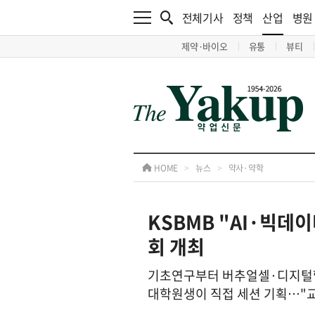
전체기사
정책
산업
병원
제약·바이오
유통
뷰티
HOME
>
뉴스
>
약사·약학
KSBMB "AI·빅
회 개최
기초연구부터 버추얼셀·디지털
대학원생이 직접 세션 기획…"교