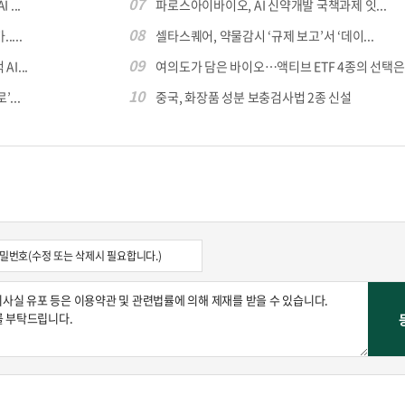
07
...
파로스아이바이오, AI 신약개발 국책과제 잇...
08
...
셀타스퀘어, 약물감시 ‘규제 보고’서 ‘데이...
09
I...
여의도가 담은 바이오…액티브 ETF 4종의 선택은
10
...
중국, 화장품 성분 보충검사법 2종 신설