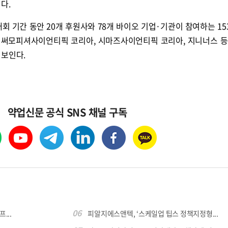
다.
회 기간 동안 20개 후원사와 78개 바이오 기업·기관이 참여하는 15
영되며, 써모피셔사이언티픽 코리아, 시마즈사이언티픽 코리아, 지니너스 등
선보인다.
콜
안현정의 컬쳐포커스
박병준
약업신문 공식 SNS 채널 구독
06
...
피알지에스앤텍, ‘스케일업 팁스 정책지정형...