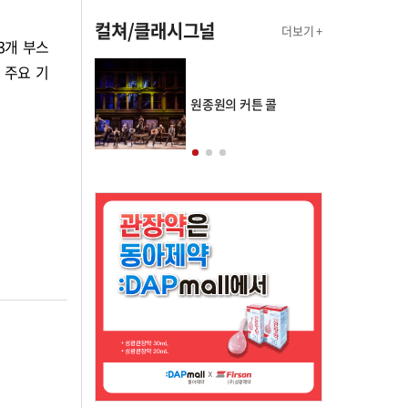
컬쳐/클래시그널
더보기 +
3개 부스
 주요 기
의 클래스토리
원종원의 커튼 콜