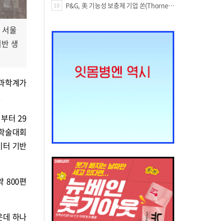
P&G, 美 기능성 보충제 기업 쏜(Thorne) 인수
10
일 서울
기반 생
명과학계가
.
부터 29
 학술대회
빅데이터 기반
 800편
운데 하나