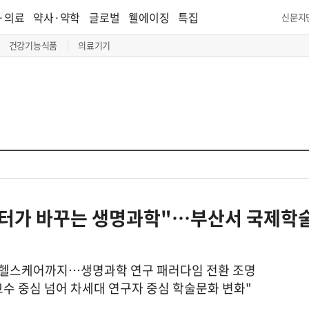
·의료
약사·약학
글로벌
웰에이징
특집
신문지
건강기능식품
의료기기
데이터가 바꾸는 생명과학"…부산서 국제학
헬스케어까지…생명과학 연구 패러다임 전환 조명
수 중심 넘어 차세대 연구자 중심 학술문화 변화"