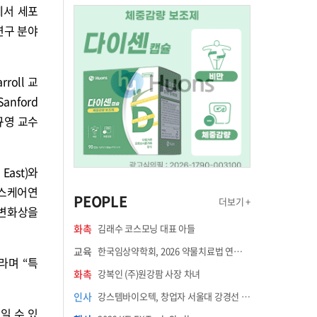
에서 세포
연구 분야
roll 교
anford
 고규영 교수
East)와
헬스케어연
PEOPLE
더보기 +
어 변화상을
화촉
김래수 코스모닝 대표 아들
교육
한국임상약학회, 2026 약물치료법 연수강좌 8월 21일 개최
라며 “특
화촉
강복인 (주)원강팜 사장 차녀
인사
강스템바이오텍, 창업자 서울대 강경선 교수 최고과학책임자 선임
일 수 있