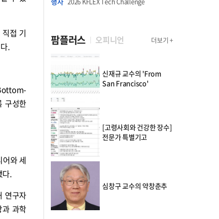
행사
2026 KFLEX Tech Challenge
 직접 기
팜플러스
오피니언
더보기 +
다.
신재규 교수의 'From
San Francisco'
ttom-
록 구성한
[고령사회와 건강한 장수]
전문가 특별기고
디어와 세
했다.
심창구 교수의 약창춘추
통해 연구자
장과 과학