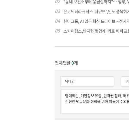
02
"동네 보건소부터 응급실까지"… 정부, 'AI 
03
온코닉테라퓨틱스 ‘자큐보’,인도 품목허가..
04
한미그룹, AI 업무 혁신 드라이브…전사적 A
05
스카이랩스,반지형 혈압계 ‘카트 비피 프로’
전체댓글
0
개