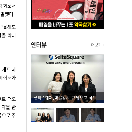
 학회로서
말했다.
 “올해도
할을 확대
인터뷰
더보기 +
 세포 데
빅데이터가
셀타스퀘어, 약물감시 ‘규제 보고’서 ‘데이터 의사결정’으로 "PVX 전환 요구 커진다"
두로 떠오
서 약물 반
폼으로 주