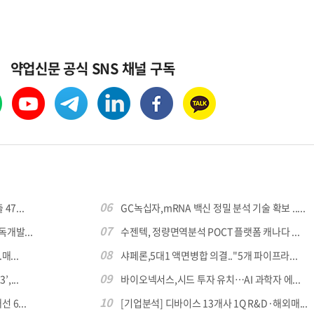
약업신문 공식 SNS 채널 구독
06
7...
GC녹십자,mRNA 백신 정밀 분석 기술 확보 .....
07
독개발...
수젠텍, 정량면역분석 POCT 플랫폼 캐나다 ...
08
...
샤페론,5대1 액면병합 의결.."5개 파이프라...
09
,...
바이오넥서스,시드 투자 유치…AI 과학자 에...
10
 6...
[기업분석] 디바이스 13개사 1Q R&D·해외매...