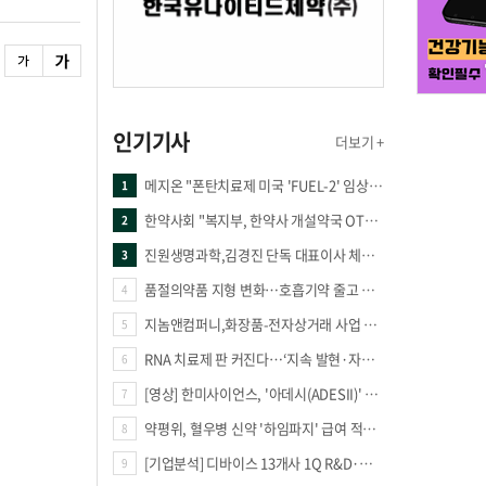
인기기사
더보기 +
메지온 "폰탄치료제 미국 'FUEL-2' 임상 프로토콜 영국 승인"
1
한약사회 "복지부, 한약사 개설약국 OTC 공급 방해 더는 방관 말아야"
2
진원생명과학,김경진 단독 대표이사 체제 돌입
3
품절의약품 지형 변화…호흡기약 줄고 만성질환 복합제 늘었다
4
지놈앤컴퍼니,화장품-전자상거래 사업 진출
5
RNA 치료제 판 커진다…‘지속 발현·자가증폭·단백질 복원’ 경쟁
6
[영상] 한미사이언스, '아데시(ADESII)' 앞세워 더마 시장 판도 바꾼다
7
약평위, 혈우병 신약 '하임파지' 급여 적정성 인정…조건부 통과
8
[기업분석] 디바이스 13개사 1Q R&D·해외매출 증가
9