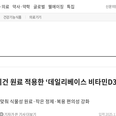
·의료
약사·약학
글로벌
웰에이징
특집
신문지
건강기능식품
의료기기
건 원료 적용한 ‘데일리베이스 비타민D3
맞춰 식물성 원료·작은 정제·복용 편의성 강화
기자가 쓴 기사 더보기
입력 2025.11