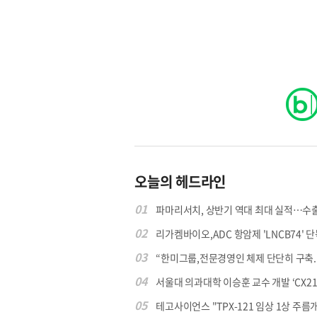
오늘의 헤드라인
01
파마리서치, 상반기 역대 최대 실적…수출 4
02
리가켐바이오,ADC 항암제 'LNCB74' 단
03
“한미그룹,전문경영인 체제 단단히 구축..매
04
서울대 의과대학 이승훈 교수 개발 ‘CX213’
05
테고사이언스 "TPX-121 임상 1상 주름개선