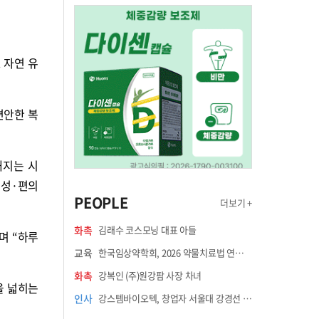
 자연 유
편안한 복
해지는 시
전성·편의
PEOPLE
더보기 +
화촉
김래수 코스모닝 대표 아들
며 “하루
교육
한국임상약학회, 2026 약물치료법 연수강좌 8월 21일 개최
화촉
강복인 (주)원강팜 사장 차녀
을 넓히는
인사
강스템바이오텍, 창업자 서울대 강경선 교수 최고과학책임자 선임