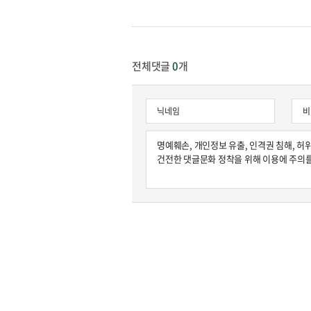
원종원의 커튼 
전체댓글
0
개