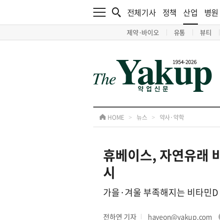
전체기사
정책
산업
병원
제약·바이오
유통
뷰티
HOME
>
뉴스
>
약사·약학
휴베이스, 자연유래 비
시
가을·겨울 부족해지는 비타민D 
전하연 기자
hayeon@yakup.com