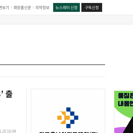
면보기
화장품신문
의약정보
뉴스레터 신청
구독신청
’ 출
.20 16:04