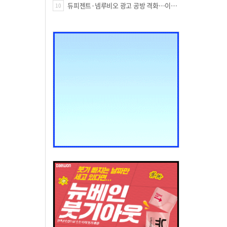
듀피젠트·넴루비오 광고 공방 격화…이번엔 사노피가 일부 문구 변경
10