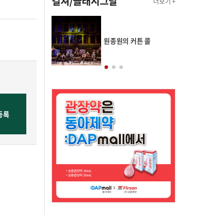
컬쳐/클래시그널
더보기 +
의 클래스토리
원종원의 커튼 콜