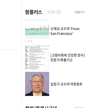
팜플러스
오피니언
더보기 +
신재규 교수의 'From
San Francisco'
[고령사회와 건강한 장수]
전문가 특별기고
심창구 교수의 약창춘추