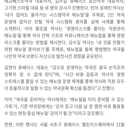
매교베스트약국 대표약사, 김수길 휴베이스 효민약국 대표약사,
고기현 스마힐 대표 등 네 명의 강사가 진행한다. 먼저 성재민 약사는
‘내가 없어도 돌아가는 시스템약국 매뉴얼’을 주제로, 1인 약국
운영에 없어선 안될 약국 시스템화 원리를 실제 사례를 통해
소개한다. 이어 황조음 약사는 ‘경영리스크를 줄이는 직원관리
매뉴얼’을 통해 약국 인력 구조와 커뮤니케이션 매뉴얼을 통해 경영
리스크를 줄이는 방법을 제시한다. 김수길 약사는 ‘내 것을 만들기
위한 매뉴얼 뜯어보기’를 주제로, 매뉴얼을 통해 평범했던 약국을
나만의 약국 브랜드 자산으로 발전시킨 경험을 공유한다.
김현익 휴베이스 대표는 “감으로 운영하는 약국은 결국 손익조차
정확히 알 수 없게 된다”며, “시간·비용·갈등과 약사의 경영
스트레스를 줄일 수 있는 매뉴얼 운영 체계를 통해 약사와 직원 모두
더 효율적으로 일할 수 있는 약국문화 확산을 돕겠다”고 전했다.
이어 “개국을 준비하는 약사에게는 ‘매뉴얼을 미리 준비할 수 있는
기회’가, 기존 약국장에게는 ‘강의 듣고 다음 날 문 열면 바로 활용할
수 있는 현장 중심 매뉴얼’ 강의가 될 것”이라고 강조했다.
한편, 이번 행사는 서울 서초구 휴베이스 챌린지스퀘어에서 11월