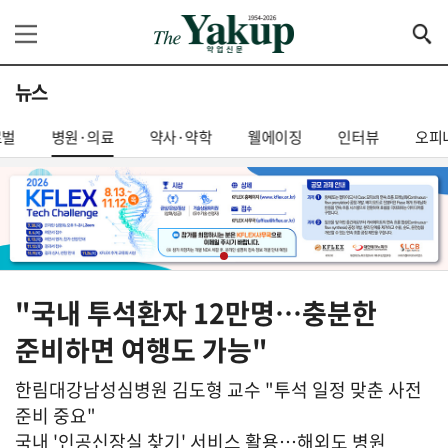
뉴스
로벌
병원·의료
약사·약학
웰에이징
인터뷰
오피
"국내 투석환자 12만명…충분한
준비하면 여행도 가능"
한림대강남성심병원 김도형 교수 "투석 일정 맞춘 사전
준비 중요"
국내 '인공신장실 찾기' 서비스 활용…해외도 병원