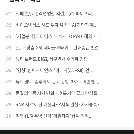
01
샤페론,5대1 액면병합 의결.."5개 파이프라...
02
바이오넥서스,시드 투자 유치…AI 과학자 에...
03
[기업분석] 디바이스 13개사 1Q R&D·해외매...
04
EU서 맞춤조제 세마글루타이드 판매중단 판결
05
뷰티 브랜드 BIG3, 서구권서 수익화 경쟁
06
[영상] 한미사이언스, '아데시(ADESII)' 앞...
07
듀피젠트·넴루비오 광고 공방 격화…이번엔 ...
08
품절의약품 지형 변화…호흡기약 줄고 만성질...
09
RNA 치료제 판 커진다…‘지속 발현·자가증폭·...
10
약평위, 혈우병 신약 '하임파지' 급여 적정...