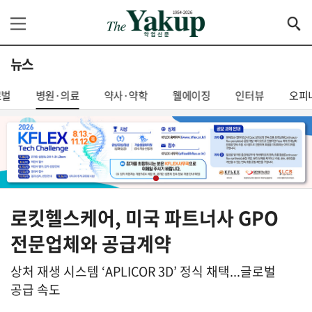
뉴스
로벌
병원·의료
약사·약학
웰에이징
인터뷰
오피
로킷헬스케어, 미국 파트너사 GPO
전문업체와 공급계약
상처 재생 시스템 ‘APLICOR 3D’ 정식 채택...글로벌
공급 속도