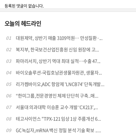
등록된 댓글이 없습니다.
오늘의 헤드라인
01
대원제약, 상반기 매출 3109억원… 만성질환·...
02
복지부, 한국보건산업진흥원 신임 원장에 고...
03
파마리서치, 상반기 역대 최대 실적…수출 47...
04
바이오솔루션-국립호남권생물자원관, 생물자...
05
리가켐바이오,ADC 항암제 'LNCB74' 단독개발...
06
“한미그룹,전문경영인 체제 단단히 구축..매...
07
서울대 의과대학 이승훈 교수 개발 ‘CX213’,...
08
테고사이언스 "TPX-121 임상 1상 주름개선 6...
09
GC녹십자,mRNA 백신 정밀 분석 기술 확보 .....