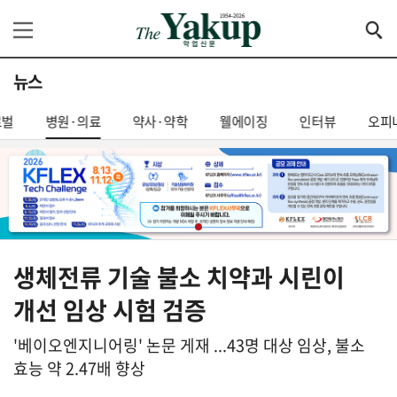
뉴스
로벌
병원·의료
약사·약학
웰에이징
인터뷰
오피
생체전류 기술 불소 치약과 시린이
개선 임상 시험 검증
'베이오엔지니어링' 논문 게재 ...43명 대상 임상, 불소
효능 약 2.47배 향상