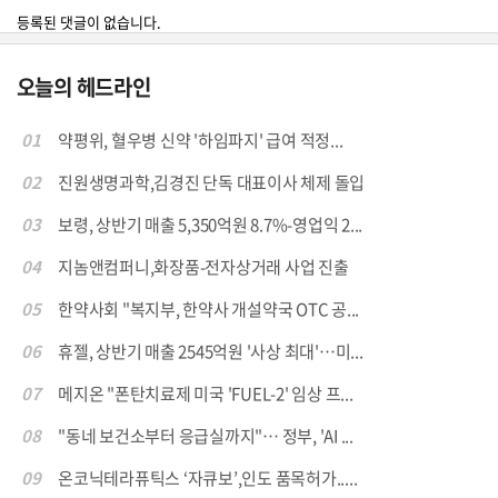
등록된 댓글이 없습니다.
오늘의 헤드라인
01
약평위, 혈우병 신약 '하임파지' 급여 적정...
02
진원생명과학,김경진 단독 대표이사 체제 돌입
03
보령, 상반기 매출 5,350억원 8.7%-영업익 2...
04
지놈앤컴퍼니,화장품-전자상거래 사업 진출
05
한약사회 "복지부, 한약사 개설약국 OTC 공...
06
휴젤, 상반기 매출 2545억원 '사상 최대'…미...
07
메지온 "폰탄치료제 미국 'FUEL-2' 임상 프...
08
"동네 보건소부터 응급실까지"… 정부, 'AI ...
09
온코닉테라퓨틱스 ‘자큐보’,인도 품목허가.....