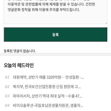
등록된 댓글이 없습니다.
오늘의 헤드라인
01
대원제약, 상반기 매출 3109억원… 만성질환·...
02
복지부, 한국보건산업진흥원 신임 원장에 고...
03
파마리서치, 상반기 역대 최대 실적…수출 47...
04
바이오솔루션-국립호남권생물자원관, 생물자...