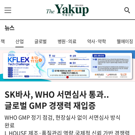
뉴스
정책
산업
글로벌
병원·의료
약사·약학
웰에이징
SK바사, WHO 서면심사 통과..
글로벌 GMP 경쟁력 재입증
WHO GMP 정기 점검, 현장실사 없이 서면심사 방식
완료
L HOUSE 제조·품질관리 역량,국제적 신뢰 가반 경쟁력