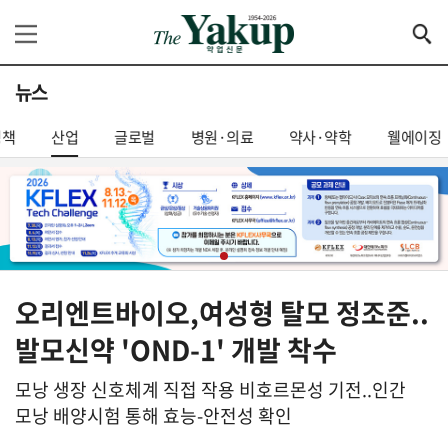
뉴스
정책
산업
글로벌
병원·의료
약사·약학
웰에이징
오리엔트바이오,여성형 탈모 정조준..
발모신약 'OND-1' 개발 착수
모낭 생장 신호체계 직접 작용 비호르몬성 기전..인간
모낭 배양시험 통해 효능-안전성 확인