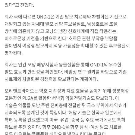
있다"고 전했다.
회사 측에 따르면 OND-1은 기존 탈모 치료제와 차별화된 기전으로
개발되고 있는 차세대 발모 신약 후보물질로, 남성호르몬 조절
방식에 의존하지 않고 모낭의 생장 신호체계에 직접 작용하는
비호르몬성 기전을 기반으로 한다. 호르몬 관련 부작용 부담을
줄이면서 여성형 탈모까지 적용 가능성을 확대할 수 있는 후보물질로
평가된다.
회사는 인간 모낭 배양시험과 동물실험을 통해 OND-1의 우수한
발모 효능과 안전성을 확인했다. 비임상 연구 결과를 바탕으로 기존
치료제와 차별화된 경쟁력을 확보한다는 계획이다.
오리엔트바이오는 약효 지속성과 치료 효율을 높이기 위해 생분해성
고분자인 PLGA를 활용한 서방형 약물전달기술도 확보했다. 이
기술은 약물을 모낭 주변 진피층에 전달한 뒤 국소 부위에서 약효가
지속되도록 설계된 것이 특징이다. 해당 기술은 한국과 일본에서
특허 등록을 완료했으며 미국·유럽·중국 등 주요 국가에서도 특허
확보를 추진 중이다. 향후 OND-1을 향후 남성·여성 탈모 치료를
모두 아우르는 플랫폼형 신약으로 발전시킨다는 목표다.