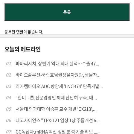
등록된 댓글이 없습니다.
오늘의 헤드라인
01
파마리서치, 상반기 역대 최대 실적…수출 47...
02
바이오솔루션-국립호남권생물자원관, 생물자...
03
리가켐바이오,ADC 항암제 'LNCB74' 단독개발...
04
“한미그룹,전문경영인 체제 단단히 구축..매...
05
서울대 의과대학 이승훈 교수 개발 ‘CX213’,...
06
테고사이언스 "TPX-121 임상 1상 주름개선 6...
07
GC녹십자,mRNA 백신 정밀 분석 기술 확보 .....