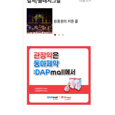
컬쳐/클래시그널
더보기 +
의 클래스토리
원종원의 커튼 콜