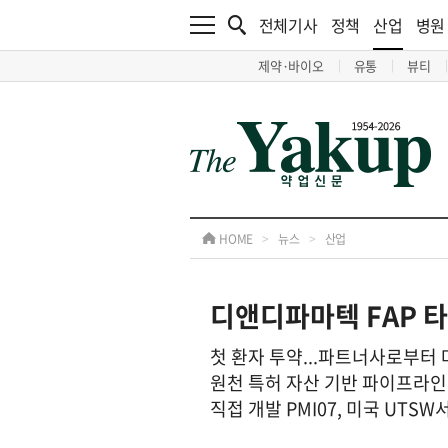
전체기사
정책
산업
병원
제약·바이오
유통
뷰티
HOME
>
뉴스
>
산업
디앤디파마텍 FAP 타
첫 환자 투약...파트너사로부터
원천 특허 자산 기반 파이프라인
직접 개발 PMI07, 미국 UTSW