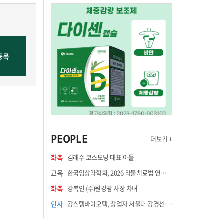
PEOPLE
더보기 +
화촉
김래수 코스모닝 대표 아들
교육
한국임상약학회, 2026 약물치료법 연수강좌 8월 21일 개최
화촉
강복인 (주)원강팜 사장 차녀
인사
강스템바이오텍, 창업자 서울대 강경선 교수 최고과학책임자 선임