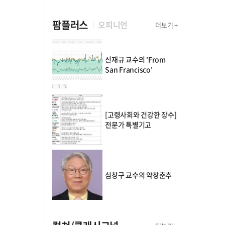
팜플러스
오피니언
더보기 +
신재규 교수의 'From
San Francisco'
[고령사회와 건강한 장수]
전문가 특별기고
심창구 교수의 약창춘추