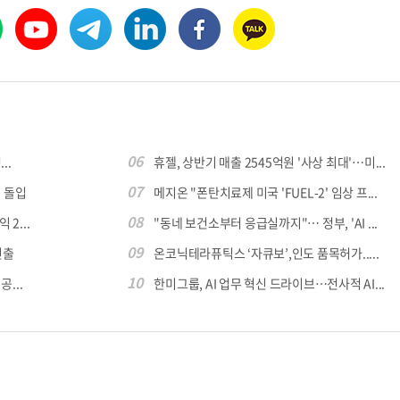
06
..
휴젤, 상반기 매출 2545억원 '사상 최대'…미...
07
 돌입
메지온 "폰탄치료제 미국 'FUEL-2' 임상 프...
08
 2...
"동네 보건소부터 응급실까지"… 정부, 'AI ...
09
진출
온코닉테라퓨틱스 ‘자큐보’,인도 품목허가.....
10
...
한미그룹, AI 업무 혁신 드라이브…전사적 AI...