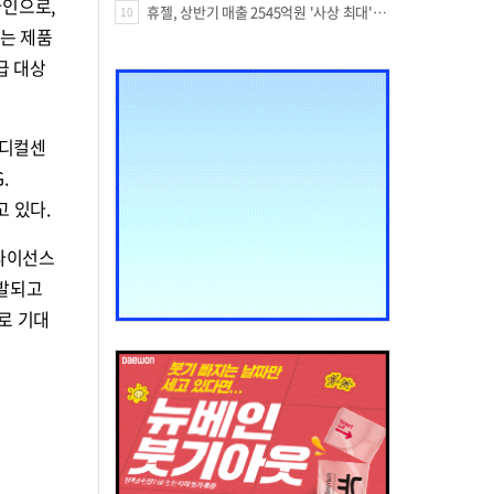
라인으로,
휴젤, 상반기 매출 2545억원 '사상 최대'…미국 투자 속 성장세 지속
10
되는 제품
급 대상
메디컬센
.
고 있다.
 라이선스
개발되고
로 기대