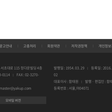
광고안내
고충처리
회원약관
저작권정책
개인정보
서초대로 115 정다운빌딩 4층
발행일 : 1954. 03. 29
등록일 : 2016. 
70-0114
FAX : 02-3270-
02
대표이사 : 함태원
발행 · 편집인 : 함
ebmaster@yakup.com
등록번호 : 서울,아04071
모바일 버전