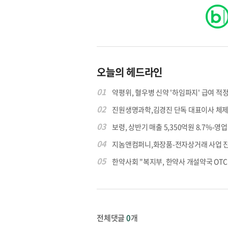
오늘의 헤드라인
01
약평위, 혈우병 신약 '하임파지' 급여 적정.
02
진원생명과학,김경진 단독 대표이사 체제
03
보령, 상반기 매출 5,350억원 8.7%-영업익
04
지놈앤컴퍼니,화장품-전자상거래 사업 
05
한약사회 "복지부, 한약사 개설약국 OTC 공
전체댓글
0
개