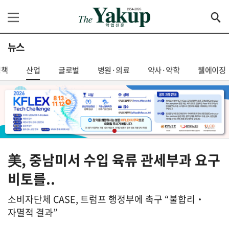
뉴스
정책
산업
글로벌
병원·의료
약사·약학
웰에이징
美, 중남미서 수입 육류 관세부과 요구
비토를..
소비자단체 CASE, 트럼프 행정부에 촉구 “불합리‧
자멸적 결과”