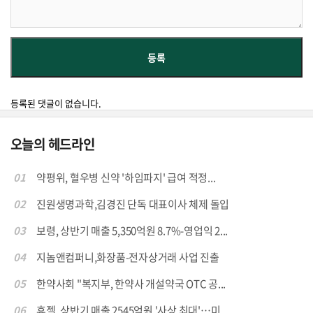
등록된 댓글이 없습니다.
오늘의 헤드라인
01
약평위, 혈우병 신약 '하임파지' 급여 적정...
02
진원생명과학,김경진 단독 대표이사 체제 돌입
03
보령, 상반기 매출 5,350억원 8.7%-영업익 2...
04
지놈앤컴퍼니,화장품-전자상거래 사업 진출
05
한약사회 "복지부, 한약사 개설약국 OTC 공...
06
휴젤, 상반기 매출 2545억원 '사상 최대'…미...