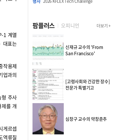
행사
2026 KFLEX Tech Challenge
팜플러스
오피니언
더보기 +
P-1 계열
준 대표는
신재규 교수의 'From
San Francisco'
삼중작용제
 기업과의
[고령사회와 건강한 장수]
전문가 특별기고
속형 주사
사제를 개
심창구 교수의 약창춘추
레시게르셉
식도역류질