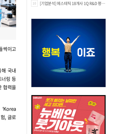
[기업분석] 에스테틱 18개사 1Q R&D 평균 69억…3.8%↑
10
가 들썩이고
올해 국내
트너링 등
한 협력을
Korea
 경험, 글로