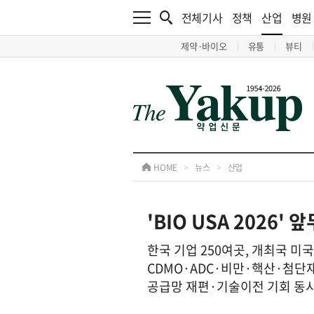
전체기사
정책
산업
병원
제약·바이오
유통
뷰티
HOME
>
뉴스
>
산업
'BIO USA 2026'
한국 기업 250여곳, 개최국 미국 이
CDMO·ADC·비만·핵산·첨단
공급망 재편·기술이전 기회 동