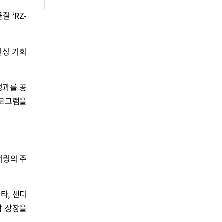
 ‘RZ-
선싱 기회
성과를 공
프로그램을
너링의 주
타, 샌디
닥 상장을