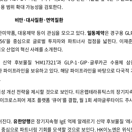
용 범위 확대 가능성을 검토한다.
비만·대사질환·면역질환
한미약품, 대웅제약 등이 관심을 모으고 있다.
일동제약
은 경구용 GL
21156’을 중심으로 글로벌 투자자와 파트너사 접점을 넓힌다. 이재
약바이오 산업의 혁신 사례를 소개한다.
신약 후보물질 ‘HM17321’과 GLP-1·GIP·글루카곤 수용체 
사질환 파이프라인을 보유하고 있다. 해당 파이프라인을 바탕으로 다국적
.
의성 개선 전략을 제시할 것으로 보인다. 티온랩테라퓨틱스의 장기지
마이크로스피어 제조 플랫폼 ‘큐어’를 결합, 월 1회 세마글루타이드 주
어진다.
유한양행
은 장기지속형 IgE 억제 알레르기 신약 후보물질 ‘
 중심으로 파트너링 기회를 모색할 것으로 보인다. HK이노엔은 위