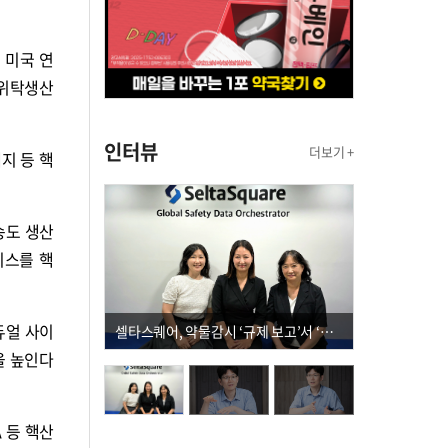
 미국 연
 위탁생산
인터뷰
더보기 +
지 등 핵
송도 생산
비스를 핵
듀얼 사이
셀타스퀘어, 약물감시 ‘규제 보고’서 ‘데이터 의사결정’으로 "PVX 전환 요구 커진다"
을 높인다
 등 핵산