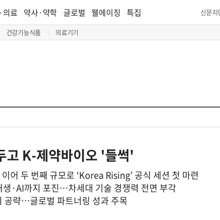
·의료
약사·약학
글로벌
웰에이징
특집
신문지
건강기능식품
의료기기
 앞두고 K-제약바이오 '들썩'
어 두 번째 규모로 ‘Korea Rising’ 공식 세션 첫 마련
재생·AI까지 포진…차세대 기술 경쟁력 전면 부각
시 공략…글로벌 파트너링 성과 주목