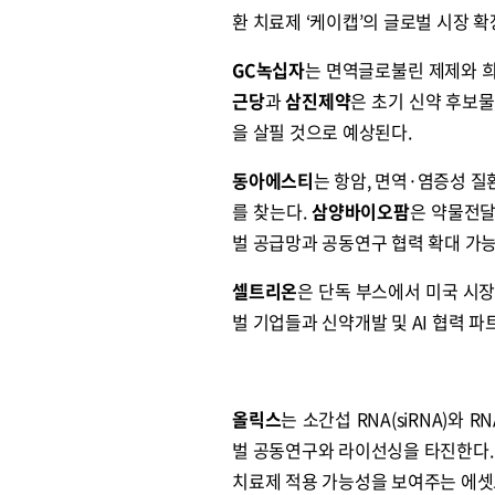
환 치료제 ‘케이캡’의 글로벌 시장 확
GC녹십자
는 면역글로불린 제제와 
근당
과
삼진제약
은 초기 신약 후보
원종원의 커튼 
을 살필 것으로 예상된다.
동아에스티
는 항암, 면역·염증성 
를 찾는다.
삼양바이오팜
은 약물전달
벌 공급망과 공동연구 협력 확대 가
셀트리온
은 단독 부스에서 미국 시
벌 기업들과 신약개발 및 AI 협력 
올릭스
는 소간섭 RNA(siRNA)와 
벌 공동연구와 라이선싱을 타진한다. 특
치료제 적용 가능성을 보여주는 에셋