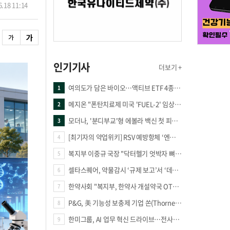
.18 11:14
인기기사
더보기 +
여의도가 담은 바이오…액티브 ETF 4종의 선택은
1
메지온 "폰탄치료제 미국 'FUEL-2' 임상 프로토콜 영국 승인"
2
모더나, '분디부교'형 에볼라 백신 첫 피험자 접종
3
[최기자의 약업위키] RSV 예방항체 ‘엔플론시아’
4
복지부 이중규 국장 "닥터헬기 엇박자 뼈아파… 외상체계 전면 재정립"
5
셀타스퀘어, 약물감시 ‘규제 보고’서 ‘데이터 의사결정’으로 "PVX 전환 요구 커진다"
6
한약사회 "복지부, 한약사 개설약국 OTC 공급 방해 더는 방관 말아야"
7
P&G, 美 기능성 보충제 기업 쏜(Thorne) 인수
8
한미그룹, AI 업무 혁신 드라이브…전사적 AI 활용 문화 구축
9