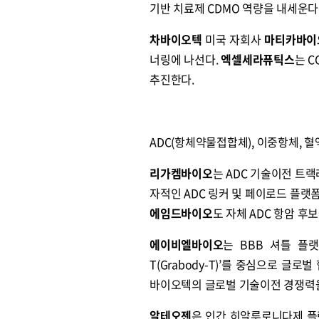
기반 치료제 CDMO 역량을 내세운다
차바이오텍
미국 자회사
마티카바이
너링에 나선다.
엑셀세라퓨틱스
는 
추진한다.
ADC(항체약물접합체), 이중항체, 
리가켐바이오
는 ADC 기술이전 트
자적인 ADC 링커 및 페이로드 플랫
에임드바이오
도 자체 ADC 항암 
에이비엘바이오
는 BBB 셔틀 플랫폼
T(Grabody-T)’를 중심으로 글로벌
바이오텍의 글로벌 기술이전 경쟁력
알테오젠
은 인간 히알루로니다제 플랫폼