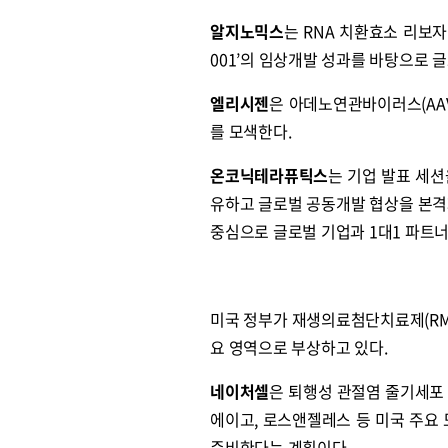
알지노믹스
는 RNA 치환효소 리보자
001’의 임상개발 성과를 바탕으로 
엘리시젠
은 아데노연관바이러스(AA
를 모색한다.
온코닉테라퓨틱스
는 기업 발표 세션
유하고 글로벌 공동개발 협상을 본
중심으로 글로벌 기업과 1대1 파트너
미국 정부가 재생의료첨단치료제(RMA
요 영역으로 부상하고 있다.
네이처셀
은 퇴행성 관절염 줄기세포 
에이고, 로스앤젤레스 등 미국 주요 
준비한다는 계획이다.