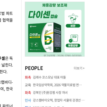
로벌 파트
급 협력을
투셀
은 독
 넓힌다.
PEOPLE
더보기 +
한다.
화촉
김래수 코스모닝 대표 아들
그랩바디-
교육
한국임상약학회, 2026 약물치료법 연수강좌 8월 21일 개최
참여, 한국
화촉
강복인 (주)원강팜 사장 차녀
인사
강스템바이오텍, 창업자 서울대 강경선 교수 최고과학책임자 선임
벌 파트너