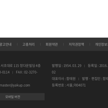
광고안내
고충처리
회원약관
저작권정책
개인정보
서초대로 115 정다운빌딩 4층
발행일 : 1954. 03. 29
등록일 : 2016. 
70-0114
FAX : 02-3270-
02
대표이사 : 함태원
발행 · 편집인 : 함
ebmaster@yakup.com
등록번호 : 서울,아04071
모바일 버전