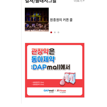
컬쳐/클래시그널
더보기 +
의 클래스토리
원종원의 커튼 콜