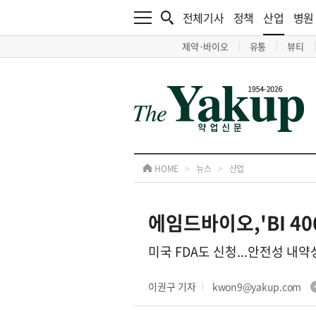
전체기사
정책
산업
병원
제약·바이오
유통
뷰티
HOME
>
뉴스
>
산업
에임드바이오,'BI 40
미국 FDA도 신청...안전성 내약
이권구 기자
kwon9@yakup.com