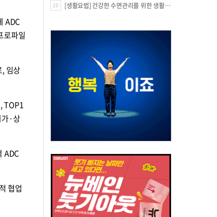
[생활요법] 건강한 수면관리를 위한 생활요법
10
 ADC
 프로파일
로, 임상
 TOP1
허가·상
 ADC
적 협업