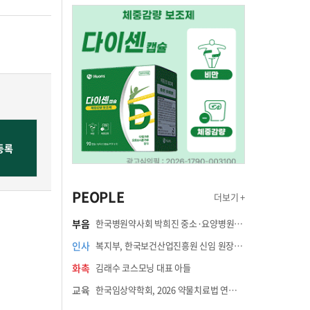
PEOPLE
더보기 +
부음
한국병원약사회 박희진 중소·요양병원이사(충청북도 청주의료원 약제팀장) 부친상
인사
복지부, 한국보건산업진흥원 신임 원장에 고상백 교수 임명
화촉
김래수 코스모닝 대표 아들
교육
한국임상약학회, 2026 약물치료법 연수강좌 8월 21일 개최