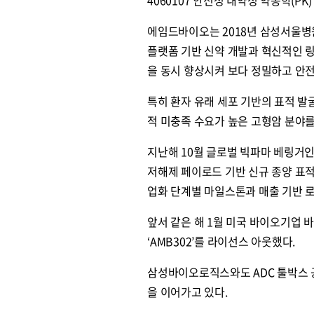
4060107 안전성 내약성 약동학(PK
에임드바이오는 2018년 삼성서울병원
플랫폼 기반 신약 개발과 혁신적인 링커
을 동시 향상시켜 보다 정밀하고 안전
특히 환자 유래 세포 기반의 표적 발굴 기
적 미충족 수요가 높은 고형암 분야를
지난해 10월 글로벌 빅파마 베링거인겔
저해제 페이로드 기반 신규 종양 표적
업화 단계별 마일스톤과 매출 기반 
앞서 같은 해 1월 미국 바이오기업 바이
‘AMB302’를 라이선스 아웃했다.
삼성바이오로직스와도 ADC 툴박스 공
을 이어가고 있다.