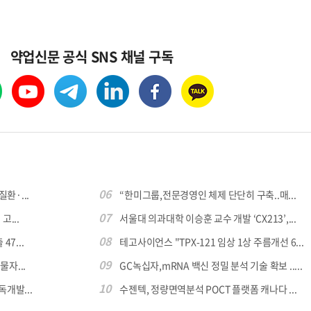
약업신문 공식 SNS 채널 구독
06
환·...
“한미그룹,전문경영인 체제 단단히 구축..매...
07
...
서울대 의과대학 이승훈 교수 개발 ‘CX213’,...
08
7...
테고사이언스 "TPX-121 임상 1상 주름개선 6...
09
자...
GC녹십자,mRNA 백신 정밀 분석 기술 확보 .....
10
독개발...
수젠텍, 정량면역분석 POCT 플랫폼 캐나다 ...