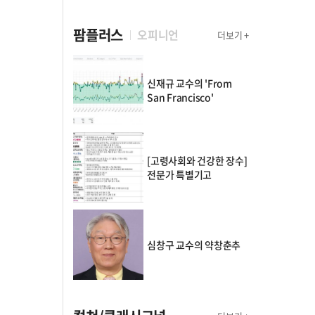
팜플러스
오피니언
더보기 +
신재규 교수의 'From
San Francisco'
[고령사회와 건강한 장수]
전문가 특별기고
심창구 교수의 약창춘추