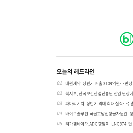
오늘의 헤드라인
01
대원제약, 상반기 매출 3109억원… 만성질
02
복지부, 한국보건산업진흥원 신임 원장에 고
03
파마리서치, 상반기 역대 최대 실적…수출 4
04
바이오솔루션-국립호남권생물자원관, 생물
05
리가켐바이오,ADC 항암제 'LNCB74' 단