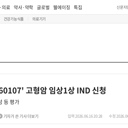
·의료
약사·약학
글로벌
웰에이징
특집
신문지
건강기능식품
의료기기
60107' 고형암 임상1상 IND 신청
성 등 평가
기자가 쓴 기사 더보기
입력 2026.06.16 20:28
수정 2026.06