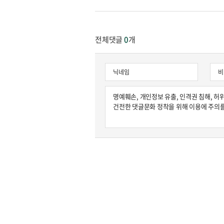
전체댓글
0
개