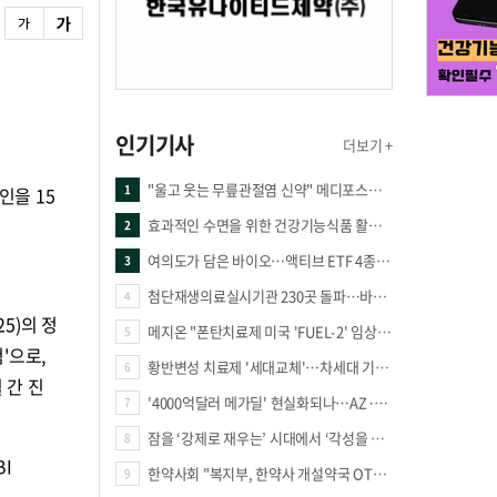
인기기사
더보기 +
"울고 웃는 무릎관절염 신약" 메디포스트·강스템·네이처셀 전진, 코오롱티슈진 반전 과제
1
인을 15
효과적인 수면을 위한 건강기능식품 활용법
2
여의도가 담은 바이오…액티브 ETF 4종의 선택은
3
첨단재생의료실시기관 230곳 돌파…바이오 새 시장 꿈틀
4
5)의 정
메지온 "폰탄치료제 미국 'FUEL-2' 임상 프로토콜 영국 승인"
5
'으로,
황반변성 치료제 '세대교체'…차세대 기전 경쟁 본격화
6
 간 진
'4000억달러 메가딜' 현실화되나…AZ·BMS 합병설에 글로벌 제약업계 촉각
7
잠을 ‘강제로 재우는’ 시대에서 ‘각성을 낮추는’ 시대로
8
I
한약사회 "복지부, 한약사 개설약국 OTC 공급 방해 더는 방관 말아야"
9