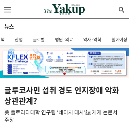
뉴스
정책
산업
글로벌
병원·의료
약사·약학
웰에이징
글루코사민 섭취 경도 인지장애 악화
상관관계?
美 플로리다대학 연구팀 ‘네이처 대사’誌 게재 논문서
주장