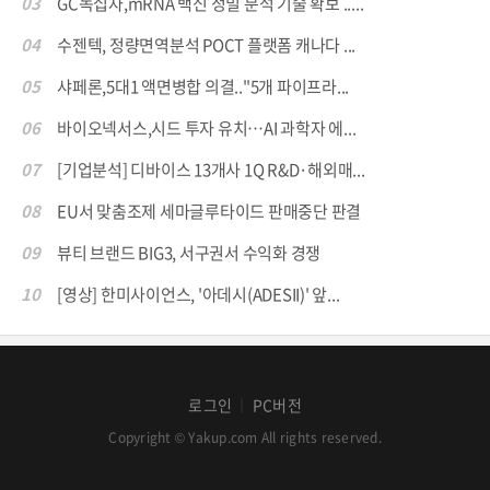
03
GC녹십자,mRNA 백신 정밀 분석 기술 확보 .....
04
수젠텍, 정량면역분석 POCT 플랫폼 캐나다 ...
05
샤페론,5대1 액면병합 의결.."5개 파이프라...
06
바이오넥서스,시드 투자 유치…AI 과학자 에...
07
[기업분석] 디바이스 13개사 1Q R&D·해외매...
08
EU서 맞춤조제 세마글루타이드 판매중단 판결
09
뷰티 브랜드 BIG3, 서구권서 수익화 경쟁
10
[영상] 한미사이언스, '아데시(ADESII)' 앞...
로그인
PC버전
│
Copyright © Yakup.com All rights reserved.