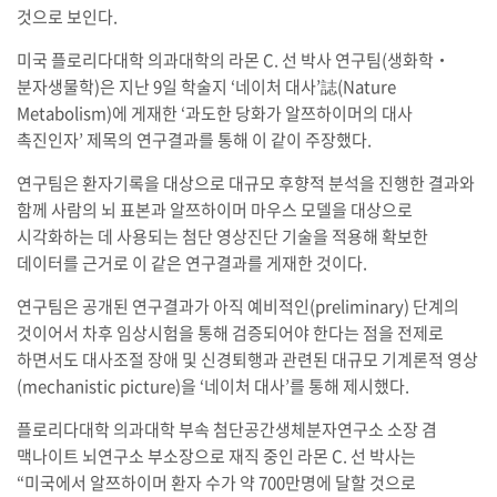
것으로 보인다.
미국 플로리다대학 의과대학의 라몬 C. 선 박사 연구팀(생화학‧
분자생물학)은 지난 9일 학술지 ‘네이처 대사’誌(Nature
Metabolism)에 게재한 ‘과도한 당화가 알쯔하이머의 대사
촉진인자’ 제목의 연구결과를 통해 이 같이 주장했다.
연구팀은 환자기록을 대상으로 대규모 후향적 분석을 진행한 결과와
함께 사람의 뇌 표본과 알쯔하이머 마우스 모델을 대상으로
시각화하는 데 사용되는 첨단 영상진단 기술을 적용해 확보한
데이터를 근거로 이 같은 연구결과를 게재한 것이다.
연구팀은 공개된 연구결과가 아직 예비적인(preliminary) 단계의
것이어서 차후 임상시험을 통해 검증되어야 한다는 점을 전제로
하면서도 대사조절 장애 및 신경퇴행과 관련된 대규모 기계론적 영상
(mechanistic picture)을 ‘네이처 대사’를 통해 제시했다.
플로리다대학 의과대학 부속 첨단공간생체분자연구소 소장 겸
맥나이트 뇌연구소 부소장으로 재직 중인 라몬 C. 선 박사는
“미국에서 알쯔하이머 환자 수가 약 700만명에 달할 것으로