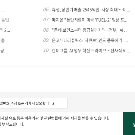
06
..
휴젤, 상반기 매출 2545억원 '사상 최대'…미...
07
 돌입
메지온 "폰탄치료제 미국 'FUEL-2' 임상 프...
08
 2...
"동네 보건소부터 응급실까지"… 정부, 'AI ...
09
진출
온코닉테라퓨틱스 ‘자큐보’,인도 품목허가.....
10
...
한미그룹, AI 업무 혁신 드라이브…전사적 AI...