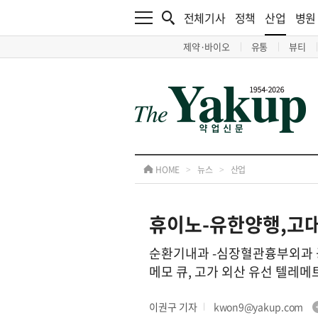
전체기사
정책
산업
병원
제약·바이오
유통
뷰티
HOME
>
뉴스
>
산업
휴이노-유한양행,고대
순환기내과 -심장혈관흉부외과 
메모 큐, 고가 외산 유선 텔레
이권구 기자
kwon9@yakup.com