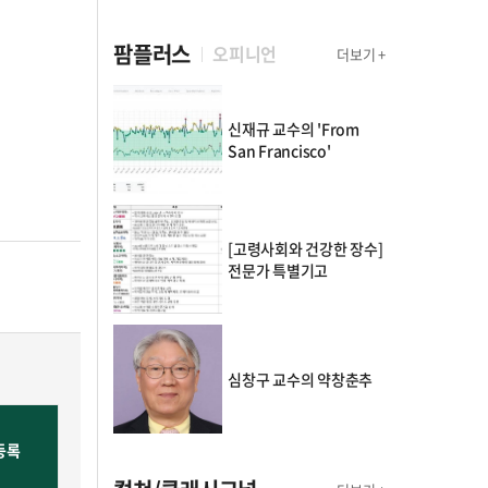
팜플러스
오피니언
더보기 +
신재규 교수의 'From
San Francisco'
[고령사회와 건강한 장수]
전문가 특별기고
심창구 교수의 약창춘추