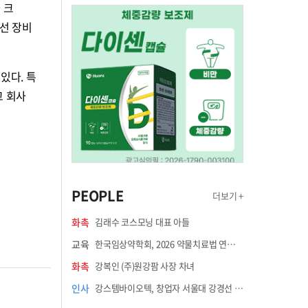
 크
선 장비
있다. 특
고 회사
PEOPLE
더보기 +
화촉
김래수 코스모닝 대표 아들
교육
한국임상약학회, 2026 약물치료법 연수강좌 8월 21일 개최
화촉
강복인 (주)원강팜 사장 차녀
인사
강스템바이오텍, 창업자 서울대 강경선 교수 최고과학책임자 선임