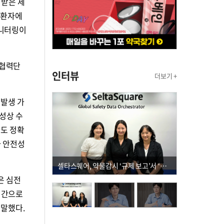
 받은 제
용 환자에
모니터링이
학협력단
인터뷰
더보기 +
발생 가
성상 수
나도 정확
자 안전성
셀타스퀘어, 약물감시 ‘규제 보고’서 ‘데이터 의사결정’으로 "PVX 전환 요구 커진다"
은 심전
시간으로
 말했다.