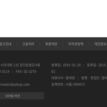
광고안내
고충처리
회원약관
저작권정책
개인정보
서초대로 115 정다운빌딩 4층
발행일 : 1954. 03. 29
등록일 : 2016. 
70-0114
FAX : 02-3270-
02
대표이사 : 함태원
발행 · 편집인 : 함
ebmaster@yakup.com
등록번호 : 서울,아04071
모바일 버전