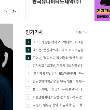
인기기사
더보기 +
여의도가 담은 바이오…액티브 ETF 4종의 선택은
1
메지온 "폰탄치료제 미국 'FUEL-2' 임상 프로토콜 영국 승인"
2
모더나, '분디부교'형 에볼라 백신 첫 피험자 접종
3
한약사회 "복지부, 한약사 개설약국 OTC 공급 방해 더는 방관 말아야"
4
[최기자의 약업위키] RSV 예방항체 ‘엔플론시아’
5
진원생명과학,김경진 단독 대표이사 체제 돌입
6
셀타스퀘어, 약물감시 ‘규제 보고’서 ‘데이터 의사결정’으로 "PVX 전환 요구 커진다"
7
지놈앤컴퍼니,화장품-전자상거래 사업 진출
8
약평위, 혈우병 신약 '하임파지' 급여 적정성 인정…조건부 통과
9