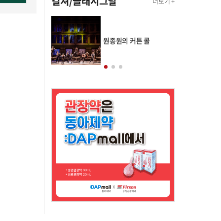
컬쳐/클래시그널
더보기 +
의 클래스토리
원종원의 커튼 콜