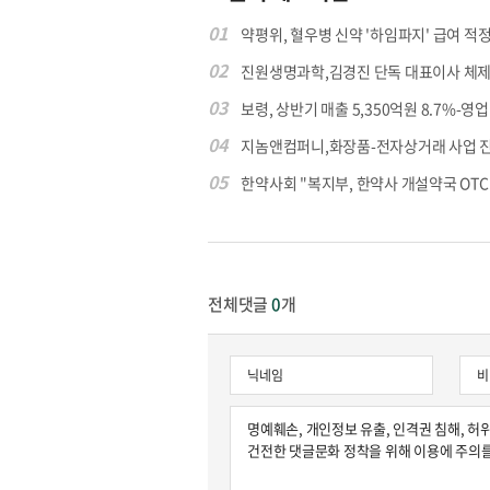
01
약평위, 혈우병 신약 '하임파지' 급여 적정.
02
진원생명과학,김경진 단독 대표이사 체제
03
보령, 상반기 매출 5,350억원 8.7%-영업익
04
지놈앤컴퍼니,화장품-전자상거래 사업 
05
한약사회 "복지부, 한약사 개설약국 OTC 공
전체댓글
0
개