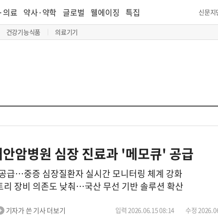
·의료
약사·약학
글로벌
웰에이징
특집
신문지
건강기능식품
의료기기
안암병원 심장 진료과 '메모큐' 공급
공급…중증 심장질환자 실시간 모니터링 체계 강화
메트리 장비 의존도 낮춰…국산 무선 기반 솔루션 확산
기자가 쓴 기사 더보기
입력 2026.06.15 08:14
수정 2026.06