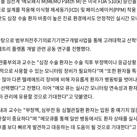
전계 ‘메모패치 M(MEMO Patch M)’은 미국 FDA 510(k) 승인을
f) 회로 설계를 적용해 이식형 제세동기(ICD) 및 페이스메이커(PPM) 착
고난도 심장 수술 환자 비중이 높은 진료 환경에서도 안정적인 실시간 
 바탕으로 범부처전주기의료기기연구개발사업을 통해 고려대학교 산
레메트리 플랫폼 개발 관련 공동 연구를 진행했다.
흉부외과 교수는 "심장 수술 환자는 수술 직후 부정맥이나 응급상황 
적으로 사용할 수 있는 모니터링 장비가 필요하다”며 “또한 환자들 특
가 많아 다른 텔레메트리 장비에 비해 자유롭게 환자가 병동밖을 벗어
선택했다"고 전했다. 이어 "메모 큐는 실시간 모니터링 연속성과 환
환자 관리에 유용할 것으로 기대한다"고 덧붙였다.
과 교수는 "부정맥, 심부전 등 심혈관질환 환자는 입원 중 예기치 않
 관찰이 중요하다"며 "메모큐를 통해 일반 병동에서도 환자 상태를 실
후를 보다 빠르게 발견하고 대응하는 데 도움이 될 것으로 기대한다"고