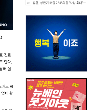
휴젤, 상반기 매출 2545억원 '사상 최대'…미국 투자 속 성장세 지속
10
O
표 진료
로 한다.
용해 실
마트 AI
 없이 확