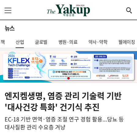
뉴스
정책
산업
글로벌
병원·의료
약사·약학
웰에이징
엔지켐생명, 염증 관리 기술력 기반
'대사건강 특화' 건기식 추진
EC-18 기반 면역·염증 조절 연구 경험 활용...당뇨 등
대사질환 관리 수요층 겨냥