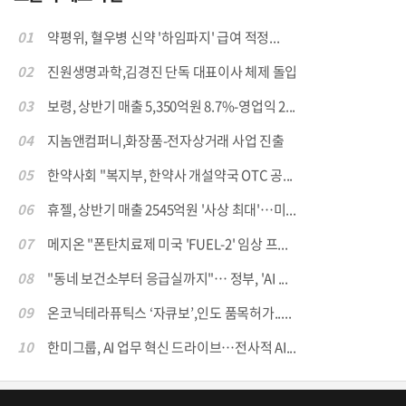
01
약평위, 혈우병 신약 '하임파지' 급여 적정...
02
진원생명과학,김경진 단독 대표이사 체제 돌입
03
보령, 상반기 매출 5,350억원 8.7%-영업익 2...
04
지놈앤컴퍼니,화장품-전자상거래 사업 진출
05
한약사회 "복지부, 한약사 개설약국 OTC 공...
06
휴젤, 상반기 매출 2545억원 '사상 최대'…미...
07
메지온 "폰탄치료제 미국 'FUEL-2' 임상 프...
08
"동네 보건소부터 응급실까지"… 정부, 'AI ...
09
온코닉테라퓨틱스 ‘자큐보’,인도 품목허가.....
10
한미그룹, AI 업무 혁신 드라이브…전사적 AI...