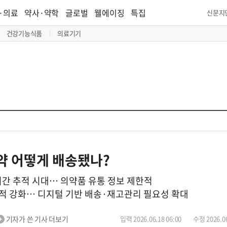
·의료
약사·약학
글로벌
웰에이징
특집
신문지
건강기능식품
의료기기
 약 어떻게 배송됐나?
시간 추적 시대… 의약품 유통 정보 제한적
추적 강화… 디지털 기반 배송·재고관리 필요성 확대
기자가 쓴 기사 더보기
입력 2026.06.18 06:00
수정 2026.06