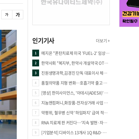
인기기사
더보기 +
메지온 "폰탄치료제 미국 'FUEL-2' 임상 프로토콜 영국 승인"
1
한약사회 "복지부, 한약사 개설약국 OTC 공급 방해 더는 방관 말아야"
2
진원생명과학,김경진 단독 대표이사 체제 돌입
3
품절의약품 지형 변화…호흡기약 줄고 만성질환 복합제 늘었다
4
[영상] 한미사이언스, '아데시(ADESII)' 앞세워 더마 시장 판도 바꾼다
5
지놈앤컴퍼니,화장품-전자상거래 사업 진출
6
약평위, 혈우병 신약 '하임파지' 급여 적정성 인정…조건부 통과
7
RNA 치료제 판 커진다…‘지속 발현·자가증폭·단백질 복원’ 경쟁
8
[기업분석] 디바이스 13개사 1Q R&D·해외매출 증가
9