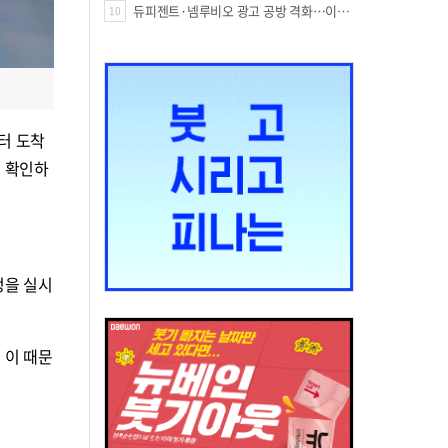
듀피젠트·넴루비오 광고 공방 격화…이번엔 사노피가 일부 문구 변경
10
터 도착
를 확인하
정을 실시
 이 때문