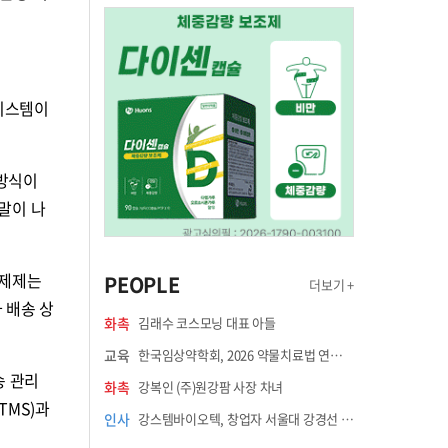
 시스템이
 방식이
말이 나
 제제는
PEOPLE
더보기 +
 배송 상
화촉
김래수 코스모닝 대표 아들
교육
한국임상약학회, 2026 약물치료법 연수강좌 8월 21일 개최
송 관리
화촉
강복인 (주)원강팜 사장 차녀
TMS)과
인사
강스템바이오텍, 창업자 서울대 강경선 교수 최고과학책임자 선임