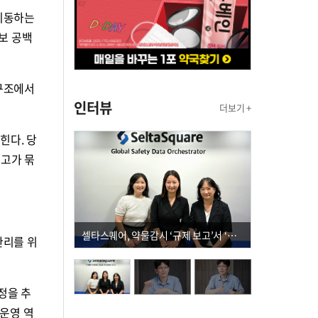
 이동하는
보 공백
 구조에서
인터뷰
더보기 +
힌다. 당
재고가 묶
셀타스퀘어, 약물감시 ‘규제 보고’서 ‘데이터 의사결정’으로 "PVX 전환 요구 커진다"
관리를 위
정을 추
 운영 역