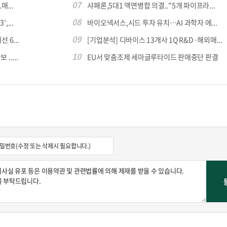
07
...
샤페론,5대1 액면병합 의결.."5개 파이프라...
08
,...
바이오넥서스,시드 투자 유치…AI 과학자 에...
09
 6...
[기업분석] 디바이스 13개사 1Q R&D·해외매...
10
.....
EU서 맞춤조제 세마글루타이드 판매중단 판결