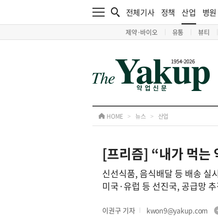
전체기사
정책
산업
병원
제약·바이오
유통
뷰티
HOME
>
뉴스
>
산업
[프리즘] “내가 먹는
신선식품, 음식배달 등 배송 실
미국·유럽 등 선진국, 공급망 
이권구 기자
kwon9@yakup.com