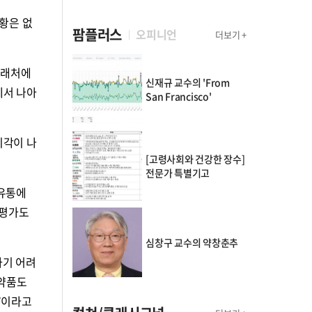
황은 없
팜플러스
오피니언
더보기 +
거래처에
신재규 교수의 'From
데서 나아
San Francisco'
시각이 나
[고령사회와 건강한 장수]
전문가 특별기고
 유통에
 평가도
심창구 교수의 약창춘추
하기 어려
의약품도
”이라고