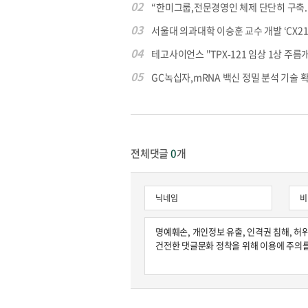
02
“한미그룹,전문경영인 체제 단단히 구축..매
03
서울대 의과대학 이승훈 교수 개발 ‘CX213’
04
테고사이언스 "TPX-121 임상 1상 주름개선
05
GC녹십자,mRNA 백신 정밀 분석 기술 확보 
전체댓글
0
개