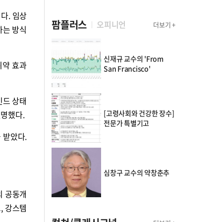
다. 임상
팜플러스
오피니언
더보기 +
하는 방식
신재규 교수의 'From
위약 효과
San Francisco'
인드 상태
[고령사회와 건강한 장수]
설명했다.
전문가 특별기고
 받았다.
심창구 교수의 약창춘추
의 공동개
, 강스템