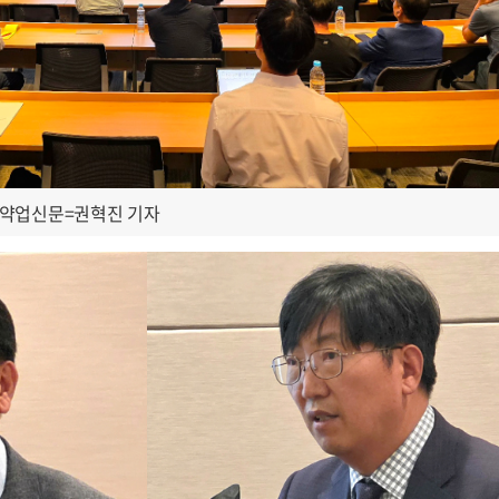
©약업신문=권혁진 기자