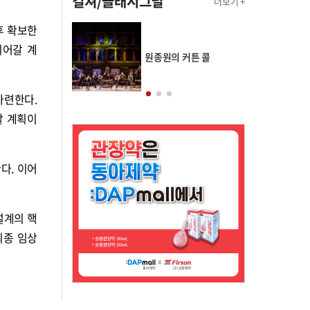
컬쳐/클래시그널
더보기 +
후 확보한
이어갈 계
의 클래스토리
원종원의 커튼 콜
마련한다.
할 계획이
다. 이어
설계의 핵
최종 임상