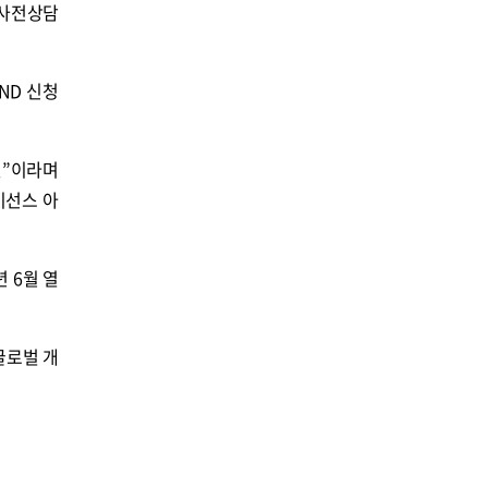
 사전상담
IND 신청
것”이라며
이선스 아
년 6월 열
글로벌 개