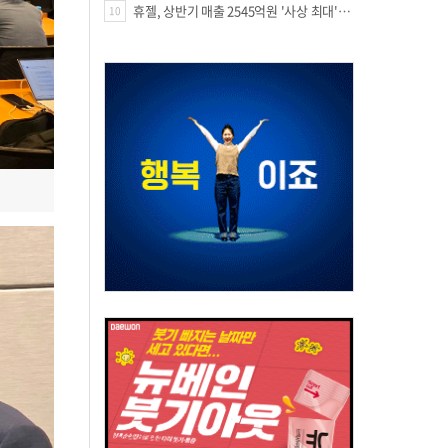
휴젤, 상반기 매출 2545억원 '사상 최대'…미국 투자 속 성장세 지속
10