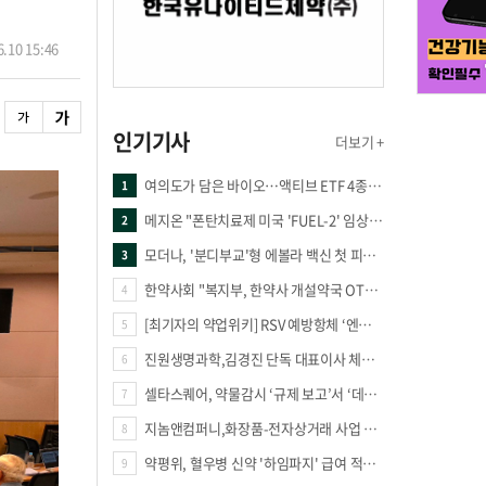
.10 15:46
인기기사
더보기 +
여의도가 담은 바이오…액티브 ETF 4종의 선택은
1
메지온 "폰탄치료제 미국 'FUEL-2' 임상 프로토콜 영국 승인"
2
모더나, '분디부교'형 에볼라 백신 첫 피험자 접종
3
한약사회 "복지부, 한약사 개설약국 OTC 공급 방해 더는 방관 말아야"
4
[최기자의 약업위키] RSV 예방항체 ‘엔플론시아’
5
진원생명과학,김경진 단독 대표이사 체제 돌입
6
셀타스퀘어, 약물감시 ‘규제 보고’서 ‘데이터 의사결정’으로 "PVX 전환 요구 커진다"
7
지놈앤컴퍼니,화장품-전자상거래 사업 진출
8
약평위, 혈우병 신약 '하임파지' 급여 적정성 인정…조건부 통과
9