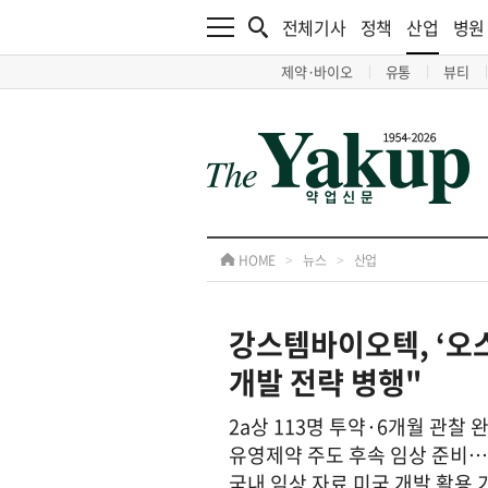
전체기사
정책
산업
병원
제약·바이오
유통
뷰티
HOME
>
뉴스
>
산업
강스템바이오텍, ‘오스
개발 전략 병행"
2a상 113명 투약·6개월 관찰 
유영제약 주도 후속 임상 준비…
국내 임상 자료 미국 개발 활용 