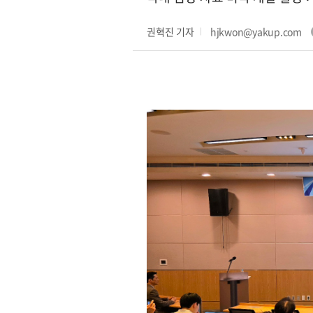
권혁진 기자
hjkwon@yakup.com