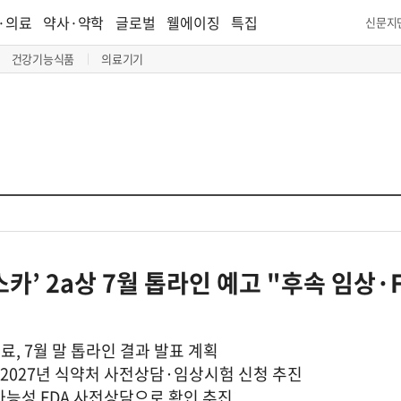
·의료
약사·약학
글로벌
웰에이징
특집
신문지
건강기능식품
의료기기
카’ 2a상 7월 톱라인 예고 "후속 임상·
완료, 7월 말 톱라인 결과 발표 계획
2027년 식약처 사전상담·임상시험 신청 추진
가능성 FDA 사전상담으로 확인 추진