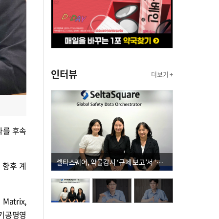
인터뷰
더보기 +
과를 후속
셀타스퀘어, 약물감시 ‘규제 보고’서 ‘데이터 의사결정’으로 "PVX 전환 요구 커진다"
 향후 계
atrix,
자기공명영