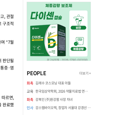
고, 관절
고 구조적
며 “7월
서 판단될
 통증·염
PEOPLE
더보기 +
화촉
김래수 코스모닝 대표 아들
교육
한국임상약학회, 2026 약물치료법 연수강좌 8월 21일 개최
 따르면,
화촉
강복인 (주)원강팜 사장 차녀
을 완료했
인사
강스템바이오텍, 창업자 서울대 강경선 교수 최고과학책임자 선임