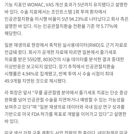
기능 지표인 WOMAC, VAS 개선 효과가 5년까지 유지됐다고 설명한
바 있다. 수술 지표에서는 조인트스템 1회 투여 환자에서
인공관절치환술 미시행 비율이 5년 94.23%로 나타났다고 회사 측은
설명한 바 있다. 이는 인공관절치환술 전환율 기준 약 5.77%에
해당한다.
일본 재생의료 현장에서 축적된 실사용데이터(RWD)도 근거 자료로
언급돼 왔다. 회사가 공개한 자료에 따르면 일본에서 줄기세포
치료를 받은 5592명, 8030건의 시술 데이터를 분석한 결과 중대한
이상반응은 보고되지 않았다. 장기 추적에서 인공관절치환술
시행률은 4.94%로 집계됐고, 반복 투여 시 수술 시점이 최대
49.9개월 지연된 것으로 제시됐다.
라 회장은 앞서 “무릎 골관절염 분야에서 줄기세포 치료는 단순 증상
완화를 넘어 인공관절 수술을 지연하거나 예방할 수 있는 가능성을
보여주고 있다”며 “일본 재생의료 데이터와 국내 임상 연구 성과를
기반으로 미국 FDA 허가를 목표로 개발을 이어가고 있다”고 설명한
바 있다.
미국 생산 거점 구축 계획도 사업 전략의 한 축이다. 네이처셀은 미국