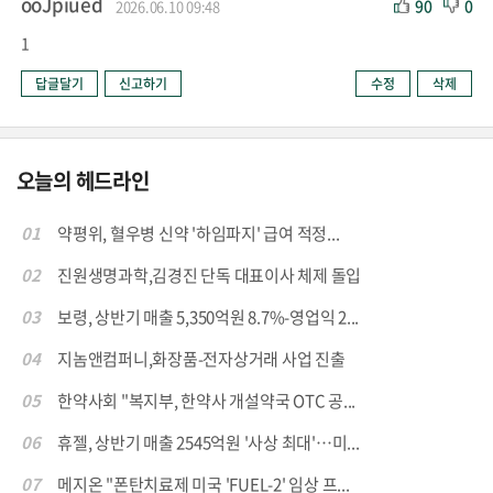
ooJpiued
90
0
2026.06.10 09:48
1
답글달기
신고하기
수정
삭제
오늘의 헤드라인
01
약평위, 혈우병 신약 '하임파지' 급여 적정...
02
진원생명과학,김경진 단독 대표이사 체제 돌입
03
보령, 상반기 매출 5,350억원 8.7%-영업익 2...
04
지놈앤컴퍼니,화장품-전자상거래 사업 진출
05
한약사회 "복지부, 한약사 개설약국 OTC 공...
06
휴젤, 상반기 매출 2545억원 '사상 최대'…미...
07
메지온 "폰탄치료제 미국 'FUEL-2' 임상 프...