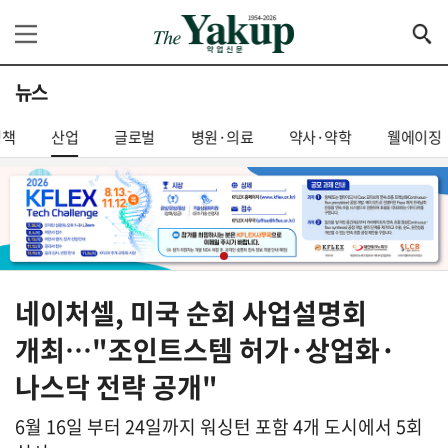
뉴스
정책
산업
글로벌
병원·의료
약사·약학
웰에이징
네이처셀, 미국 순회 사업설명회
개최…"조인트스템 허가·상업화·
나스닥 전략 공개"
6월 16일 부터 24일까지 워싱턴 포함 4개 도시에서 5회