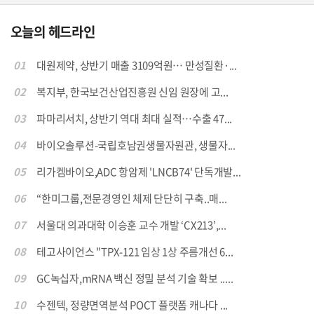
오늘의 헤드라인
01
대원제약, 상반기 매출 3109억원… 만성질환·...
02
복지부, 한국보건산업진흥원 신임 원장에 고...
03
파마리서치, 상반기 역대 최대 실적…수출 47...
04
바이오솔루션-국립호남권생물자원관, 생물자...
05
리가켐바이오,ADC 항암제 'LNCB74' 단독개발...
06
“한미그룹,전문경영인 체제 단단히 구축..매...
07
서울대 의과대학 이승훈 교수 개발 ‘CX213’,...
08
테고사이언스 "TPX-121 임상 1상 주름개선 6...
09
GC녹십자,mRNA 백신 정밀 분석 기술 확보 .....
10
수젠텍, 정량면역분석 POCT 플랫폼 캐나다 ...