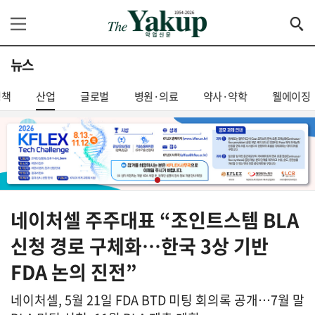
뉴스
정책
산업
글로벌
병원·의료
약사·약학
웰에이징
네이처셀 주주대표 “조인트스템 BLA
신청 경로 구체화…한국 3상 기반
FDA 논의 진전”
네이처셀, 5월 21일 FDA BTD 미팅 회의록 공개…7월 말