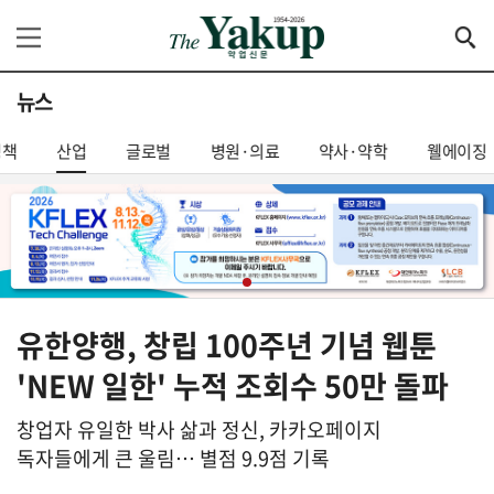
뉴스
정책
산업
글로벌
병원·의료
약사·약학
웰에이징
유한양행, 창립 100주년 기념 웹툰
'NEW 일한' 누적 조회수 50만 돌파
창업자 유일한 박사 삶과 정신, 카카오페이지
독자들에게 큰 울림… 별점 9.9점 기록