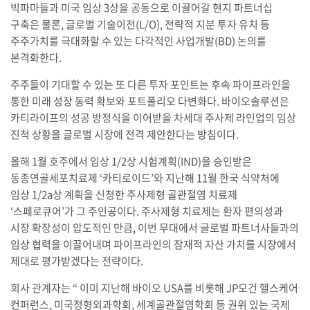
빅파마들과 미국 임상 3상을 공동으로 이끌어갈 현지 파트너십
구축은 물론, 글로벌 기술이전(L/O), 전략적 지분 투자 유치 등
주주가치를 극대화할 수 있는 다각적인 사업개발(BD) 논의를
본격화한다.
주주들이 기대할 수 있는 또 다른 투자 포인트는 후속 파이프라인을
통한 미래 성장 동력 확보와 포트폴리오 다변화다. 바이오솔루션은
카티라이프의 성공 방정식을 이어받을 차세대 주사제 라인업의 임상
진척 상황을 글로벌 시장에 전격 제안한다는 방침이다.
올해 1월 호주에서 임상 1/2상 시험계획(IND)을 승인받은
동종연골세포치료제 ‘카티로이드’와 지난해 11월 한국 식약처에
임상 1/2a상 계획을 신청한 주사제형 골관절염 치료제
‘스페로큐어’가 그 주인공이다. 주사제형 치료제는 환자 편의성과
시장 확장성이 압도적인 만큼, 이번 무대에서 글로벌 파트너사들과의
임상 협력을 이끌어내며 파이프라인의 잠재적 자산 가치를 시장에서
제대로 평가받겠다는 전략이다.
회사 관계자는 “ 이미 지난해 바이오 USA를 비롯해 JP모건 헬스케어
컨퍼런스, 미국정형외과학회, 세계골관절염학회 등 권위 있는 국제