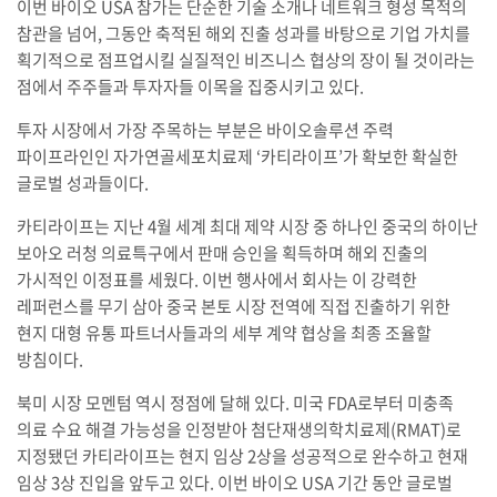
이번 바이오 USA 참가는 단순한 기술 소개나 네트워크 형성 목적의
참관을 넘어, 그동안 축적된 해외 진출 성과를 바탕으로 기업 가치를
획기적으로 점프업시킬 실질적인 비즈니스 협상의 장이 될 것이라는
점에서 주주들과 투자자들 이목을 집중시키고 있다.
투자 시장에서 가장 주목하는 부분은 바이오솔루션 주력
파이프라인인 자가연골세포치료제 ‘카티라이프’가 확보한 확실한
글로벌 성과들이다.
카티라이프는 지난 4월 세계 최대 제약 시장 중 하나인 중국의 하이난
보아오 러청 의료특구에서 판매 승인을 획득하며 해외 진출의
가시적인 이정표를 세웠다. 이번 행사에서 회사는 이 강력한
레퍼런스를 무기 삼아 중국 본토 시장 전역에 직접 진출하기 위한
현지 대형 유통 파트너사들과의 세부 계약 협상을 최종 조율할
방침이다.
북미 시장 모멘텀 역시 정점에 달해 있다. 미국 FDA로부터 미충족
의료 수요 해결 가능성을 인정받아 첨단재생의학치료제(RMAT)로
지정됐던 카티라이프는 현지 임상 2상을 성공적으로 완수하고 현재
임상 3상 진입을 앞두고 있다. 이번 바이오 USA 기간 동안 글로벌