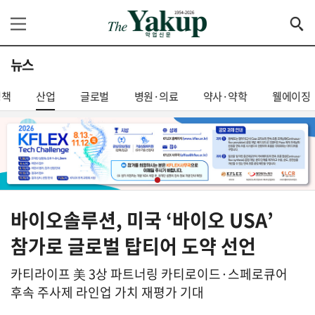
뉴스
정책
산업
글로벌
병원·의료
약사·약학
웰에이징
바이오솔루션, 미국 ‘바이오 USA’
참가로 글로벌 탑티어 도약 선언
카티라이프 美 3상 파트너링 카티로이드·스페로큐어
후속 주사제 라인업 가치 재평가 기대