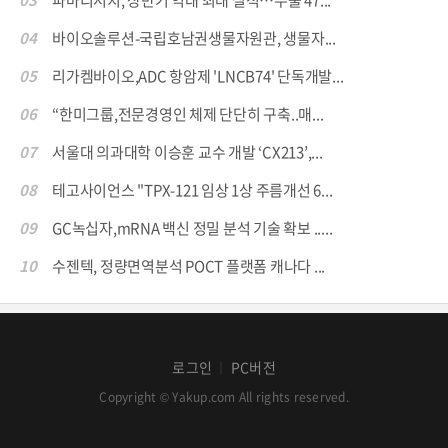
03
파마리서치, 상반기 역대 최대 실적…수출 47...
04
바이오솔루션-국립호남권생물자원관, 생물자...
05
리가켐바이오,ADC 항암제 'LNCB74' 단독개발...
06
“한미그룹,전문경영인 체제 단단히 구축..매...
07
서울대 의과대학 이승훈 교수 개발 ‘CX213’,...
08
테고사이언스 "TPX-121 임상 1상 주름개선 6...
09
GC녹십자,mRNA 백신 정밀 분석 기술 확보 .....
10
수젠텍, 정량면역분석 POCT 플랫폼 캐나다 ...
로그인
PC버전
│
Copyright © Yakup.com All rights reserved.