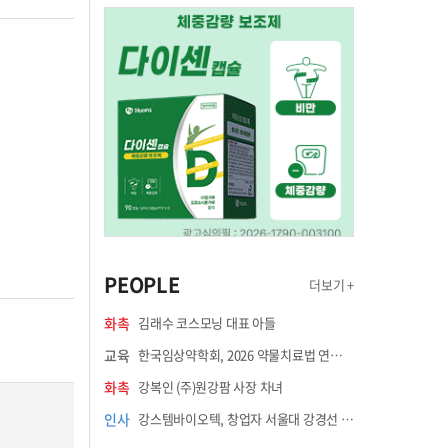
PEOPLE
더보기 +
화촉
김래수 코스모닝 대표 아들
교육
한국임상약학회, 2026 약물치료법 연수강좌 8월 21일 개최
화촉
강복인 (주)원강팜 사장 차녀
인사
강스템바이오텍, 창업자 서울대 강경선 교수 최고과학책임자 선임