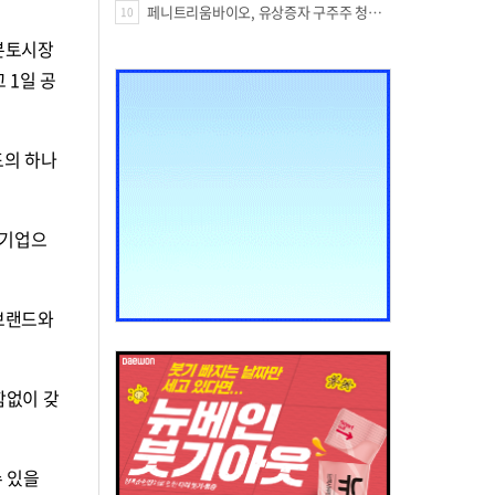
페니트리움바이오, 유상증자 구주주 청약률 91.03% 기록
10
 본토시장
 1일 공
드의 하나
 기업으
 브랜드와
함없이 갖
수 있을