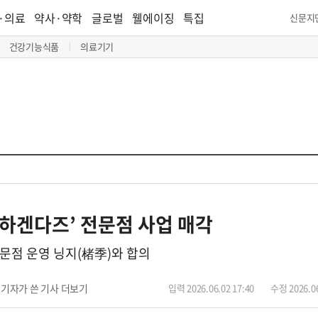
·의료
약사·약학
글로벌
웰에이징
특집
신문지
건강기능식품
의료기기
‘하겐다즈’ 전문점 사업 매각
전문점 운영 닝지(楮季)와 합의
기자가 쓴 기사 더보기
입력 2026.06.02 17:40
수정 2026.06