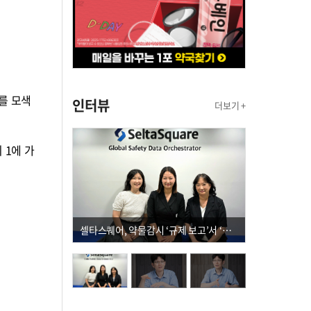
를 모색
인터뷰
더보기 +
 1에 가
셀타스퀘어, 약물감시 ‘규제 보고’서 ‘데이터 의사결정’으로 "PVX 전환 요구 커진다"