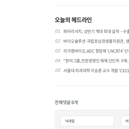
오늘의 헤드라인
01
파마리서치, 상반기 역대 최대 실적…수출 4
02
바이오솔루션-국립호남권생물자원관, 생물
03
리가켐바이오,ADC 항암제 'LNCB74' 단
04
“한미그룹,전문경영인 체제 단단히 구축..매
05
서울대 의과대학 이승훈 교수 개발 ‘CX213’
전체댓글
0
개