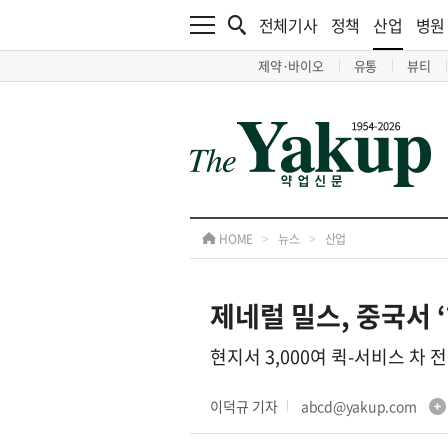
전체기사
정책
산업
병원
제약·바이오
유통
뷰티
HOME
>
뉴스
>
산업
제네럴 밀스, 중국서 
현지서 3,000여 퀵-서비스 차 
이덕규 기자
abcd@yakup.com