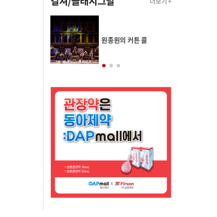
컬쳐/클래시그널
더보기 +
의 클래스토리
원종원의 커튼 콜