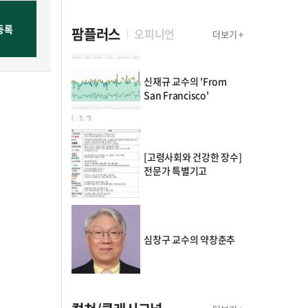
팜플러스
오피니언
더보기 +
신재규 교수의 'From
San Francisco'
[고령사회와 건강한 장수]
전문가 특별기고
심창구 교수의 약창춘추