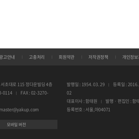
광고안내
고충처리
회원약관
저작권정책
개인정보
서초대로 115 정다운빌딩 4층
발행일 : 1954. 03. 29
등록일 : 2016. 
70-0114
FAX : 02-3270-
02
대표이사 : 함태원
발행 · 편집인 : 함
ebmaster@yakup.com
등록번호 : 서울,아04071
모바일 버전