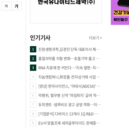
인기기사
더보기 +
진원생명과학,김경진 단독 대표이사 체제 돌입
1
품절의약품 지형 변화…호흡기약 줄고 만성질환 복합제 늘었다
2
RNA 치료제 판 커진다…‘지속 발현·자가증폭·단백질 복원’ 경쟁
3
지놈앤컴퍼니,화장품-전자상거래 사업 진출
4
[영상] 한미사이언스, '아데시(ADESII)' 앞세워 더마 시장 판도 바꾼다
5
약평위, 혈우병 신약 '하임파지' 급여 적정성 인정…조건부 통과
6
듀피젠트·넴루비오 광고 공방 격화…이번엔 사노피가 일부 문구 변경
7
[기업분석] 디바이스 13개사 1Q R&D·해외매출 증가
8
EU서 맞춤조제 세마글루타이드 판매중단 판결
9