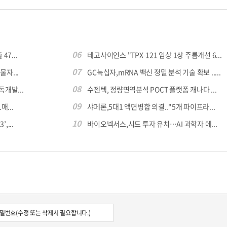
06
7...
테고사이언스 "TPX-121 임상 1상 주름개선 6...
07
자...
GC녹십자,mRNA 백신 정밀 분석 기술 확보 .....
08
독개발...
수젠텍, 정량면역분석 POCT 플랫폼 캐나다 ...
09
...
샤페론,5대1 액면병합 의결.."5개 파이프라...
10
,...
바이오넥서스,시드 투자 유치…AI 과학자 에...