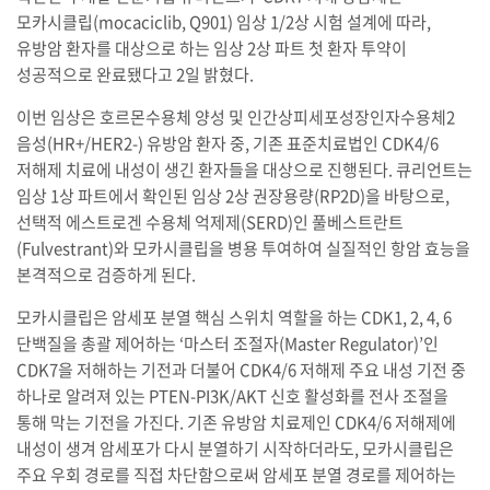
모카시클립(mocaciclib, Q901) 임상 1/2상 시험 설계에 따라,
유방암 환자를 대상으로 하는 임상 2상 파트 첫 환자 투약이
성공적으로 완료됐다고 2일 밝혔다.
이번 임상은 호르몬수용체 양성 및 인간상피세포성장인자수용체2
음성(HR+/HER2-) 유방암 환자 중, 기존 표준치료법인 CDK4/6
저해제 치료에 내성이 생긴 환자들을 대상으로 진행된다. 큐리언트는
임상 1상 파트에서 확인된 임상 2상 권장용량(RP2D)을 바탕으로,
선택적 에스트로겐 수용체 억제제(SERD)인 풀베스트란트
(Fulvestrant)와 모카시클립을 병용 투여하여 실질적인 항암 효능을
본격적으로 검증하게 된다.
모카시클립은 암세포 분열 핵심 스위치 역할을 하는 CDK1, 2, 4, 6
단백질을 총괄 제어하는 ‘마스터 조절자(Master Regulator)’인
CDK7을 저해하는 기전과 더불어 CDK4/6 저해제 주요 내성 기전 중
하나로 알려져 있는 PTEN-PI3K/AKT 신호 활성화를 전사 조절을
통해 막는 기전을 가진다. 기존 유방암 치료제인 CDK4/6 저해제에
내성이 생겨 암세포가 다시 분열하기 시작하더라도, 모카시클립은
주요 우회 경로를 직접 차단함으로써 암세포 분열 경로를 제어하는