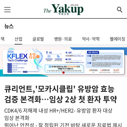
뉴스
정책
산업
글로벌
병원·의료
약사·약학
웰에이징
큐리언트,'모카시클립' 유방암 효능
검증 본격화…임상 2상 첫 환자 투약
CDK4/6 저해제 내성 HR+/HER2- 유방암 환자 대상
임상 본격화
뛰어난 안전성 - 잘 정립된 기전 바탕 새로운 치료법 제시