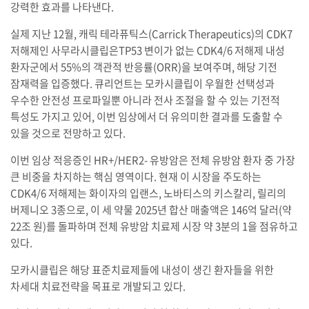
강력한 효과를 나타낸다.
실제 지난 12월, 캐릭 테라퓨틱스(Carrick Therapeutics)의 CDK7
저해제인 사무라시클립은TP53 변이가 없는 CDK4/6 저해제 내성
환자군에서 55%의 객관적 반응률(ORR)을 보여주며, 해당 기전
잠재력을 입증했다. 큐리언트는 모카시클립이 우월한 선택성과
우수한 안전성 프로파일뿐 아니라 전사 조절을 할 수 있는 기전적
특성도 가지고 있어, 이번 임상에서 더 유의미한 결과를 도출할 수
있을 것으로 전망하고 있다.
이번 임상 적응증인 HR+/HER2- 유방암은 전체 유방암 환자 중 가장
큰 비중을 차지하는 핵심 영역이다. 현재 이 시장을 주도하는
CDK4/6 저해제는 화이자의 입랜스, 노바티스의 키스칼리, 릴리의
버제니오 3종으로, 이 세 약물 2025년 합산 매출액은 146억 달러(약
22조 원)를 돌파하며 전체 유방암 치료제 시장 약 3분의 1을 점유하고
있다.
모카시클립은 해당 표준치료제들에 내성이 생긴 환자들을 위한
차세대 치료전략을 목표로 개발되고 있다.