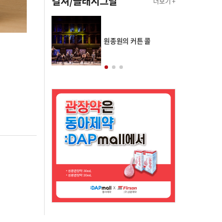
컬쳐/클래시그널
더보기 +
의 클래스토리
원종원의 커튼 콜