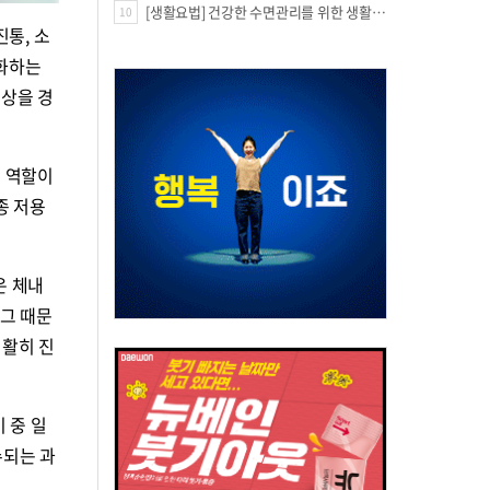
[생활요법] 건강한 수면관리를 위한 생활요법
10
통, 소
완화하는
증상을 경
는 역할이
종 저용
은 체내
 그 때문
원활히 진
 중 일
수되는 과