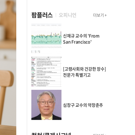
팜플러스
오피니언
더보기 +
신재규 교수의 'From
San Francisco'
[고령사회와 건강한 장수]
전문가 특별기고
심창구 교수의 약창춘추