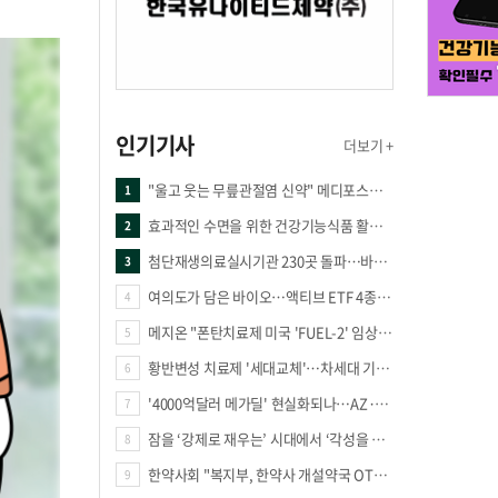
인기기사
더보기 +
"울고 웃는 무릎관절염 신약" 메디포스트·강스템·네이처셀 전진, 코오롱티슈진 반전 과제
1
효과적인 수면을 위한 건강기능식품 활용법
2
첨단재생의료실시기관 230곳 돌파…바이오 새 시장 꿈틀
3
여의도가 담은 바이오…액티브 ETF 4종의 선택은
4
메지온 "폰탄치료제 미국 'FUEL-2' 임상 프로토콜 영국 승인"
5
황반변성 치료제 '세대교체'…차세대 기전 경쟁 본격화
6
'4000억달러 메가딜' 현실화되나…AZ·BMS 합병설에 글로벌 제약업계 촉각
7
잠을 ‘강제로 재우는’ 시대에서 ‘각성을 낮추는’ 시대로
8
한약사회 "복지부, 한약사 개설약국 OTC 공급 방해 더는 방관 말아야"
9