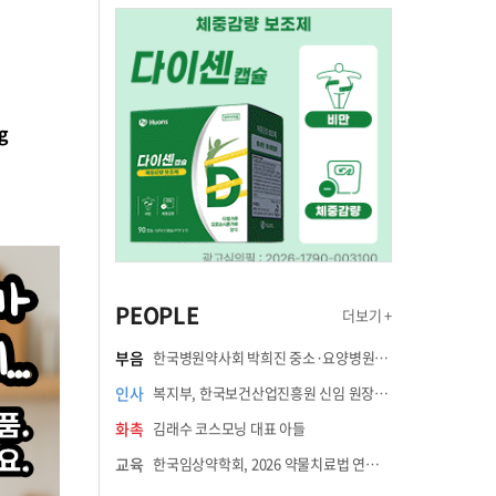
g
PEOPLE
더보기 +
부음
한국병원약사회 박희진 중소·요양병원이사(충청북도 청주의료원 약제팀장) 부친상
인사
복지부, 한국보건산업진흥원 신임 원장에 고상백 교수 임명
화촉
김래수 코스모닝 대표 아들
교육
한국임상약학회, 2026 약물치료법 연수강좌 8월 21일 개최