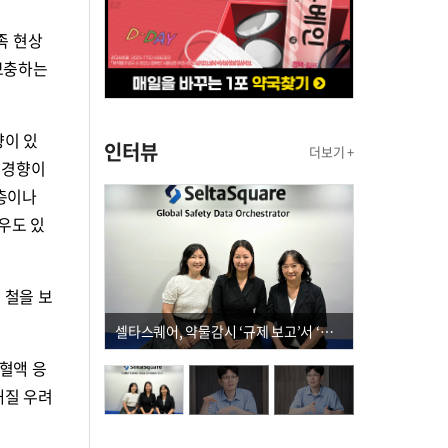
족 현상
 보충하는
향이 있
인터뷰
더보기 +
 경향이
령층이나
우도 있
 철을 보
셀타스퀘어, 약물감시 ‘규제 보고’서 ‘데이터 의사결정’으로 "PVX 전환 요구 커진다"
혈액 응
해질 우려