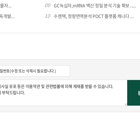
09
자...
GC녹십자,mRNA 백신 정밀 분석 기술 확보 .....
10
독개발...
수젠텍, 정량면역분석 POCT 플랫폼 캐나다 ...