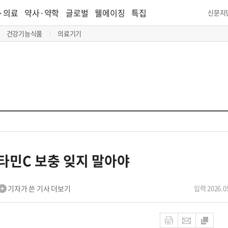
·의료
약사·약학
글로벌
웰에이징
특집
신문지
건강기능식품
의료기기
타민C 보충 잊지 말아야
기자가 쓴 기사 더보기
입력 2026.05