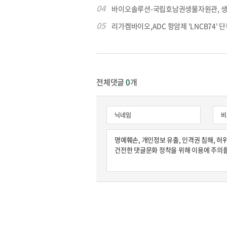
04
바이오솔루션-국립호남권생물자원관, 생물
05
리가켐바이오,ADC 항암제 'LNCB74' 단
전체댓글
0
개