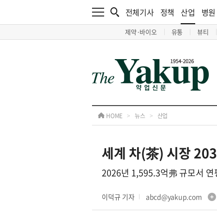
전체기사
정책
산업
병원
제약·바이오
유통
뷰티
HOME
>
뉴스
>
산업
세계 차(茶) 시장 20
2026년 1,595.3억弗 규모서 
이덕규 기자
abcd@yakup.com