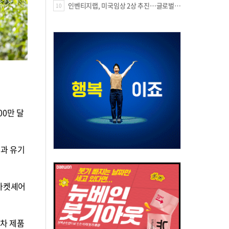
인벤티지랩, 미국임상 2상 추진…글로벌 팁스 통해 정부 지원 60억원 확보
10
00만 달
험과 유기
‧마켓셰어
 차 제품