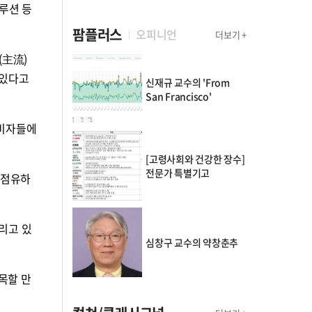
솔루션 등
팜플러스
오피니언
더보기 +
(主流)
 있다고
신재규 교수의 'From
San Francisco'
소비자들에
[고령사회와 건강한 장수]
전문가 특별기고
 점유하
리고 있
심창구 교수의 약창춘추
목할 만