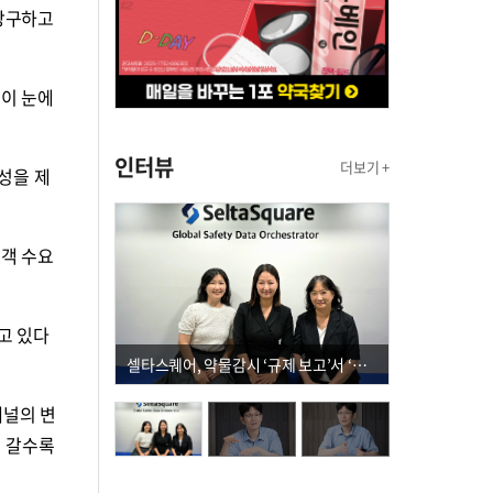
 강구하고
음이 눈에
인터뷰
더보기 +
성을 제
고객 수요
고 있다
셀타스퀘어, 약물감시 ‘규제 보고’서 ‘데이터 의사결정’으로 "PVX 전환 요구 커진다"
채널의 변
이 갈수록