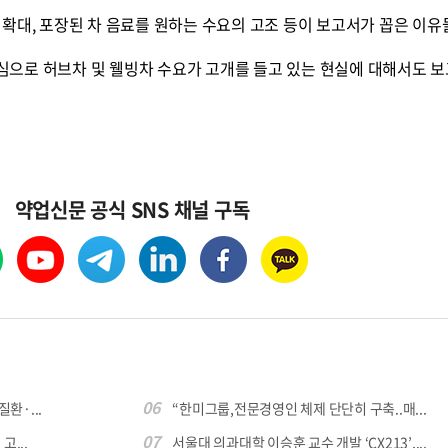
확대, 포장된 차 음료를 원하는 수요의 고조 등이 보고서가 꼽은 이유
으로 허브차 및 웰빙차 수요가 고개를 들고 있는 현실에 대해서도 
콜
안현정의 컬쳐포커스
박병준
약업신문 공식 SNS 채널 구독
06
환·...
“한미그룹,전문경영인 체제 단단히 구축..매...
07
...
서울대 의과대학 이승훈 교수 개발 ‘CX213’,...