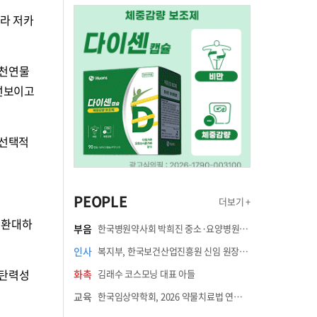
따라 저카
 천연물
 선보이고
 선택적
PEOPLE
더보기 +
 환대하
부음
한국병원약사회 박희진 중소·요양병원이사(충청북도 청주의료원 약제팀장) 부친상
인사
복지부, 한국보건산업진흥원 신임 원장에 고상백 교수 임명
 탄력성
화촉
김래수 코스모닝 대표 아들
교육
한국임상약학회, 2026 약물치료법 연수강좌 8월 21일 개최