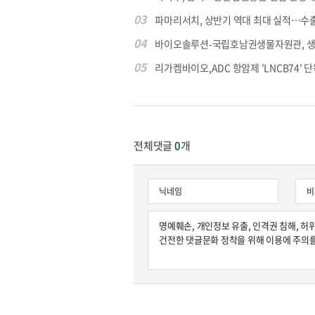
03
파마리서치, 상반기 역대 최대 실적…수출 4
04
바이오솔루션-국립호남권생물자원관, 생물
05
리가켐바이오,ADC 항암제 'LNCB74' 단
전체댓글
0
개