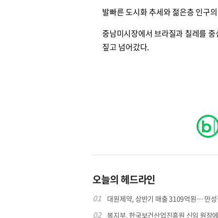
발빠른 도시화 추세와 젊은층 인구의 
중남미시장에서 브라질과 칠레를 중심
원종원의 커튼 
짚고 넘어갔다.
오늘의 헤드라인
01
대원제약, 상반기 매출 3109억원… 만성질
02
복지부, 한국보건산업진흥원 신임 원장에 고