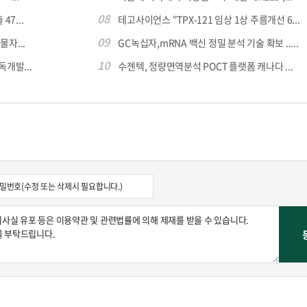
08
7...
테고사이언스 "TPX-121 임상 1상 주름개선 6...
09
자...
GC녹십자,mRNA 백신 정밀 분석 기술 확보 .....
10
독개발...
수젠텍, 정량면역분석 POCT 플랫폼 캐나다 ...