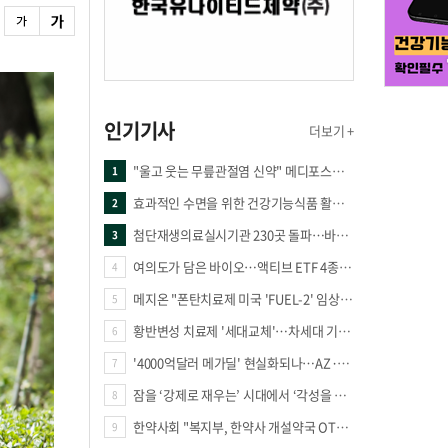
인기기사
더보기 +
"울고 웃는 무릎관절염 신약" 메디포스트·강스템·네이처셀 전진, 코오롱티슈진 반전 과제
1
효과적인 수면을 위한 건강기능식품 활용법
2
첨단재생의료실시기관 230곳 돌파…바이오 새 시장 꿈틀
3
여의도가 담은 바이오…액티브 ETF 4종의 선택은
4
메지온 "폰탄치료제 미국 'FUEL-2' 임상 프로토콜 영국 승인"
5
황반변성 치료제 '세대교체'…차세대 기전 경쟁 본격화
6
'4000억달러 메가딜' 현실화되나…AZ·BMS 합병설에 글로벌 제약업계 촉각
7
잠을 ‘강제로 재우는’ 시대에서 ‘각성을 낮추는’ 시대로
8
한약사회 "복지부, 한약사 개설약국 OTC 공급 방해 더는 방관 말아야"
9