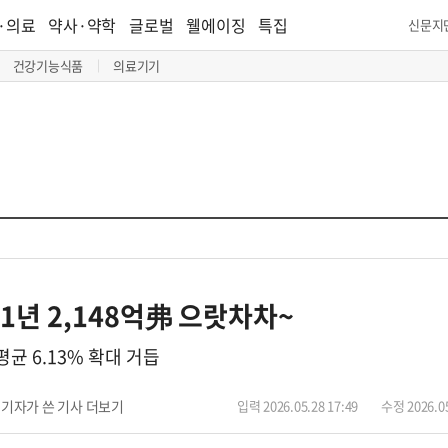
·의료
약사·약학
글로벌
웰에이징
특집
신문지
건강기능식품
의료기기
31년 2,148억弗 으랏차차~
연평균 6.13% 확대 거듭
기자가 쓴 기사 더보기
입력 2026.05.28 17:49
수정 2026.05