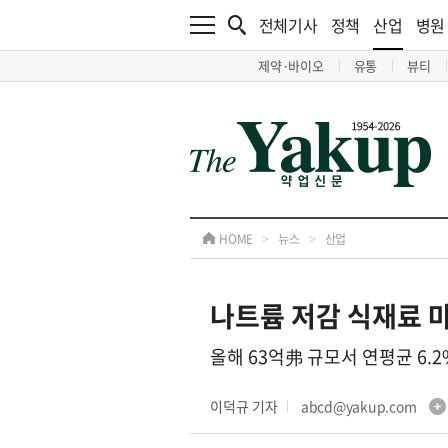
전체기사
정책
산업
병원
제약·바이오
유통
뷰티
HOME
>
뉴스
>
산업
나트륨 저감 식재료 마
올해 63억弗 규모서 연평균 6.
이덕규 기자
abcd@yakup.com