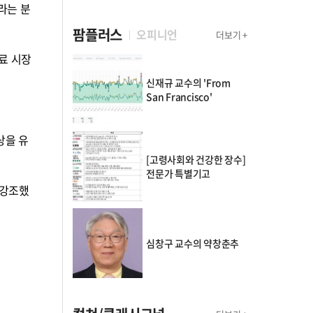
라는 분
팜플러스
오피니언
더보기 +
료 시장
신재규 교수의 'From
San Francisco'
상을 유
[고령사회와 건강한 장수]
전문가 특별기고
 강조했
심창구 교수의 약창춘추