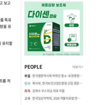
고 보고
칼륨 특유
함량을 유
를 유지할
PEOPLE
더보기 +
부음
한국병원약사회 박희진 중소·요양병원이사(충청북도 청주의료원 약제팀장) 부친상
나트륨 저
인사
복지부, 한국보건산업진흥원 신임 원장에 고상백 교수 임명
화촉
김래수 코스모닝 대표 아들
교육
한국임상약학회, 2026 약물치료법 연수강좌 8월 21일 개최