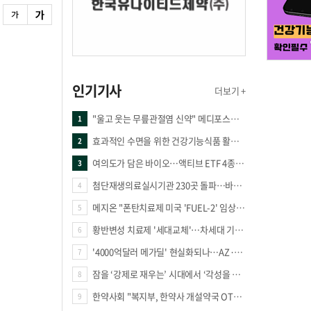
인기기사
더보기 +
"울고 웃는 무릎관절염 신약" 메디포스트·강스템·네이처셀 전진, 코오롱티슈진 반전 과제
1
효과적인 수면을 위한 건강기능식품 활용법
2
여의도가 담은 바이오…액티브 ETF 4종의 선택은
3
첨단재생의료실시기관 230곳 돌파…바이오 새 시장 꿈틀
4
메지온 "폰탄치료제 미국 'FUEL-2' 임상 프로토콜 영국 승인"
5
황반변성 치료제 '세대교체'…차세대 기전 경쟁 본격화
6
'4000억달러 메가딜' 현실화되나…AZ·BMS 합병설에 글로벌 제약업계 촉각
7
잠을 ‘강제로 재우는’ 시대에서 ‘각성을 낮추는’ 시대로
8
한약사회 "복지부, 한약사 개설약국 OTC 공급 방해 더는 방관 말아야"
9