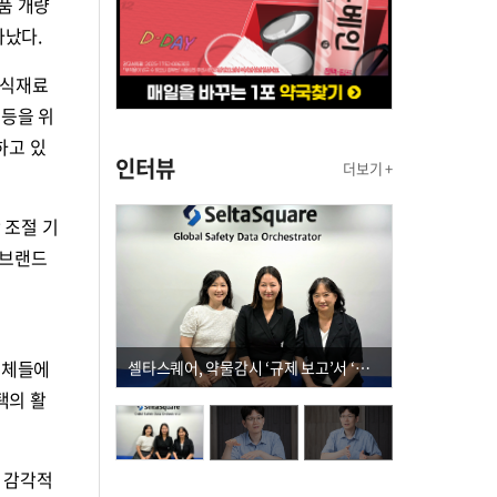
품 개량
타났다.
 식재료
 등을 위
하고 있
인터뷰
더보기 +
 조절 기
 브랜드
업체들에
셀타스퀘어, 약물감시 ‘규제 보고’서 ‘데이터 의사결정’으로 "PVX 전환 요구 커진다"
택의 활
, 감각적