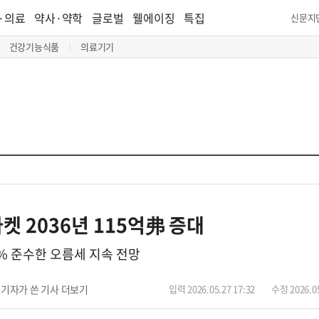
·의료
약사·약학
글로벌
웰에이징
특집
신문지
건강기능식품
의료기기
켓 2036년 115억弗 증대
2% 준수한 오름세 지속 전망
기자가 쓴 기사 더보기
입력 2026.05.27 17:32
수정 2026.05