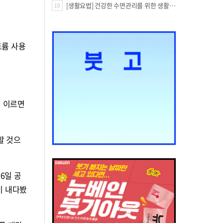
[생활요법] 건강한 수면관리를 위한 생활요법
10
트륨 사용
에 이르면
할 것으
26일 공
이 내다봤