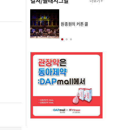
컬쳐/클래시그널
더보기 +
의 클래스토리
원종원의 커튼 콜