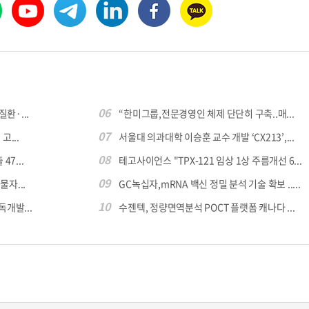
콜
안현정의 컬쳐포커스
박병준
06
환·...
“한미그룹,전문경영인 체제 단단히 구축..매...
07
...
서울대 의과대학 이승훈 교수 개발 ‘CX213’,...
08
7...
테고사이언스 "TPX-121 임상 1상 주름개선 6...
09
자...
GC녹십자,mRNA 백신 정밀 분석 기술 확보 .....
10
독개발...
수젠텍, 정량면역분석 POCT 플랫폼 캐나다 ...