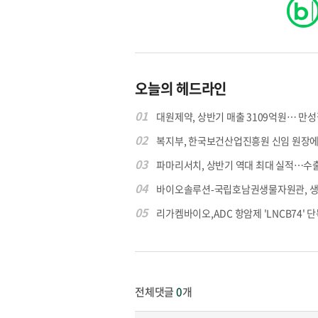
원종원의 커튼 
오늘의 헤드라인
01
대원제약, 상반기 매출 3109억원… 만성질
02
복지부, 한국보건산업진흥원 신임 원장에 고
03
파마리서치, 상반기 역대 최대 실적…수출 4
04
바이오솔루션-국립호남권생물자원관, 생물
05
리가켐바이오,ADC 항암제 'LNCB74' 단
전체댓글
0
개