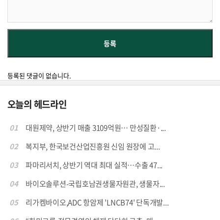
등록된 댓글이 없습니다.
오늘의 헤드라인
01
대원제약, 상반기 매출 3109억원… 만성질환·...
02
복지부, 한국보건산업진흥원 신임 원장에 고...
03
파마리서치, 상반기 역대 최대 실적…수출 47...
04
바이오솔루션-국립호남권생물자원관, 생물자...
05
리가켐바이오,ADC 항암제 'LNCB74' 단독개발...