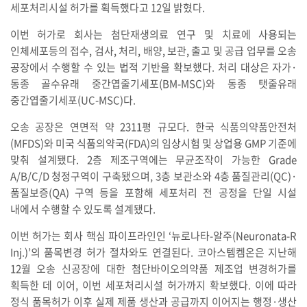
세포처리시설 허가를 획득했다고 12일 밝혔다.
이번 허가로 회사는 첨단재생의료 연구 및 치료에 사용되는
인체세포등의 접수, 검사, 처리, 배양, 보관, 출고 및 공급 업무를 오송
공장에서 수행할 수 있는 법적 기반을 확보했다. 처리 대상은 자가·
동종 골수유래 중간엽줄기세포(BM-MSC)와 동종 탯줄유래
중간엽줄기세포(UC-MSC)다.
오송 공장은 연면적 약 2311평 규모다. 한국 식품의약품안전처
(MFDS)와 미국 식품의약국(FDA)의 임상시험 및 상업용 GMP 기준에
맞춰 설계됐다. 2층 제조구역에는 무균조작이 가능한 Grade
A/B/C/D 청정구역이 구축됐으며, 3층 보관소와 4층 품질관리(QC)·
품질보증(QA) 구역 등을 포함해 세포처리 전 공정을 단일 시설
내에서 수행할 수 있도록 설계됐다.
이번 허가는 회사 핵심 파이프라인인 ‘뉴로나타-알주(Neuronata-R
Inj.)’의 품목변경 허가 절차와도 연결된다. 코아스템켐온은 지난해
12월 오송 신공장에 대한 첨단바이오의약품 제조업 변경허가를
획득한 데 이어, 이번 세포처리시설 허가까지 확보했다. 이에 따라
정식 품목허가 이후 실제 제품 생산과 공급까지 이어지는 행정·생산