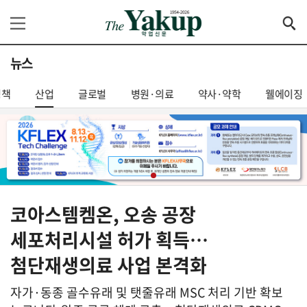
뉴스
정책
산업
글로벌
병원·의료
약사·약학
웰에이징
코아스템켐온, 오송 공장
세포처리시설 허가 획득…
첨단재생의료 사업 본격화
자가·동종 골수유래 및 탯줄유래 MSC 처리 기반 확보