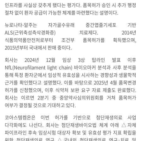
인프라를 사실상 갖추게 됐다는 평가다. 품목허가 승인 시 추가 행정
절차 없이 환자 공급이 가능한 체계를 마련했다는 설명이다.
뉴로나타-알주는 자가골수유래 중간엽줄기세포 기반
ALS(근위축성측삭경화증) 치료제다. 2014년
식품의약품안전처로부터 조건부 품목허가를 획득했으며,
2015년부터 국내에서 판매 중이다.
회사는 2024년 12월 임상 3상 탑라인 발표 이후
NfL(Neurofilament light chain) 바이오마커 분석과 사후 분석을
통해 특정 환자군에서 임상적 유효성을 시사하는 경향성과 생물학적
근거를 확인했다고 설명했다. 이를 바탕으로 2025년 4월 품목변경
허가를 신청했으며, 이후 식약처 보완 요구 자료 제출도 완료했다.
회사는 이르면 2분기 중 중앙약사심의위원회를 거쳐 품목허가
여부가 결정될 것으로 기대하고 있다.
코아스템켐온은 이번 허가를 기반으로 첨단재생의료 사업
다각화에도 나선다. 회사는 첨단재생바이오법 체계 아래 △자체
파이프라인 후속 임상시험 대상자 확보 및 유효성 평가 지표 확립을
위한 첨단재생의료 연구 △국내외 첨단재생의료 연구·치료 및