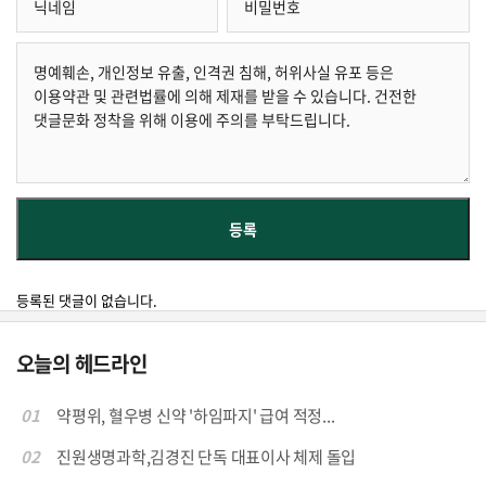
등록된 댓글이 없습니다.
오늘의 헤드라인
01
약평위, 혈우병 신약 '하임파지' 급여 적정...
02
진원생명과학,김경진 단독 대표이사 체제 돌입