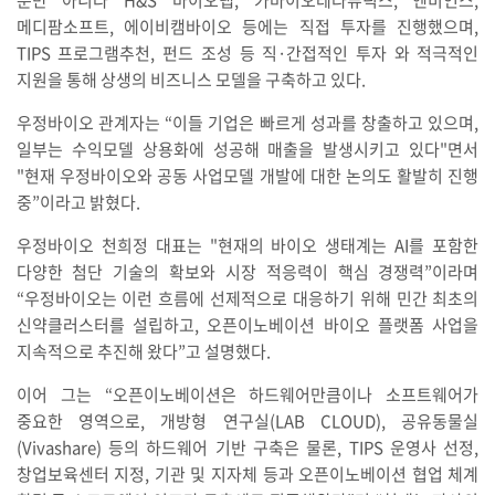
뿐만 아니라 H&S 바이오랩, 카바이오테라퓨틱스, 엔비언스,
메디팜소프트, 에이비캠바이오 등에는 직접 투자를 진행했으며,
TIPS 프로그램추천, 펀드 조성 등 직·간접적인 투자 와 적극적인
지원을 통해 상생의 비즈니스 모델을 구축하고 있다.
우정바이오 관계자는 “이들 기업은 빠르게 성과를 창출하고 있으며,
일부는 수익모델 상용화에 성공해 매출을 발생시키고 있다"면서
"현재 우정바이오와 공동 사업모델 개발에 대한 논의도 활발히 진행
중”이라고 밝혔다.
우정바이오 천희정 대표는 "현재의 바이오 생태계는 AI를 포함한
다양한 첨단 기술의 확보와 시장 적응력이 핵심 경쟁력”이라며
“우정바이오는 이런 흐름에 선제적으로 대응하기 위해 민간 최초의
신약클러스터를 설립하고, 오픈이노베이션 바이오 플랫폼 사업을
지속적으로 추진해 왔다”고 설명했다.
이어 그는 “오픈이노베이션은 하드웨어만큼이나 소프트웨어가
중요한 영역으로, 개방형 연구실(LAB CLOUD), 공유동물실
(Vivashare) 등의 하드웨어 기반 구축은 물론, TIPS 운영사 선정,
창업보육센터 지정, 기관 및 지자체 등과 오픈이노베이션 협업 체계