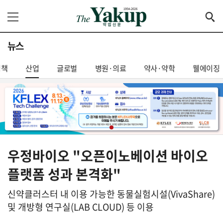
뉴스
정책
산업
글로벌
병원·의료
약사·약학
웰에이징
우정바이오 "오픈이노베이션 바이오
플랫폼 성과 본격화"
신약클러스터 내 이용 가능한 동물실험시설(VivaShare)
및 개방형 연구실(LAB CLOUD) 등 이용