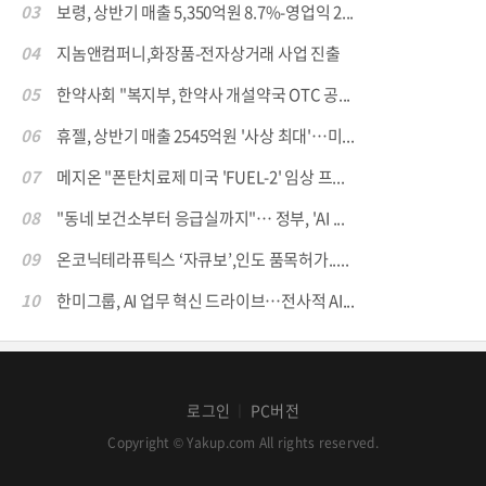
03
보령, 상반기 매출 5,350억원 8.7%-영업익 2...
04
지놈앤컴퍼니,화장품-전자상거래 사업 진출
05
한약사회 "복지부, 한약사 개설약국 OTC 공...
06
휴젤, 상반기 매출 2545억원 '사상 최대'…미...
07
메지온 "폰탄치료제 미국 'FUEL-2' 임상 프...
08
"동네 보건소부터 응급실까지"… 정부, 'AI ...
09
온코닉테라퓨틱스 ‘자큐보’,인도 품목허가.....
10
한미그룹, AI 업무 혁신 드라이브…전사적 AI...
로그인
PC버전
│
Copyright © Yakup.com All rights reserved.