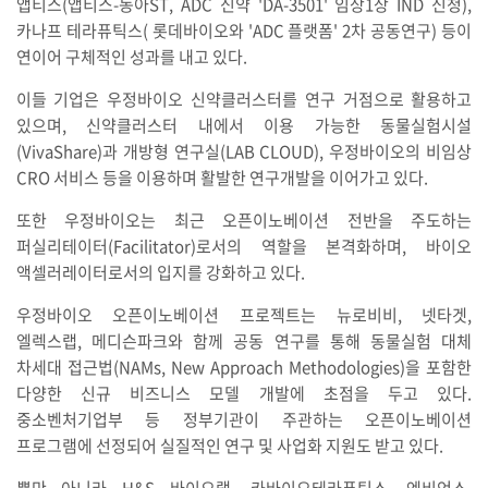
앱티스(앱티스-동아ST, ADC 신약 'DA-3501' 임상1상 IND 신청),
카나프 테라퓨틱스( 롯데바이오와 'ADC 플랫폼' 2차 공동연구) 등이
연이어 구체적인 성과를 내고 있다.
이들 기업은 우정바이오 신약클러스터를 연구 거점으로 활용하고
있으며, 신약클러스터 내에서 이용 가능한 동물실험시설
(VivaShare)과 개방형 연구실(LAB CLOUD), 우정바이오의 비임상
CRO 서비스 등을 이용하며 활발한 연구개발을 이어가고 있다.
또한 우정바이오는 최근 오픈이노베이션 전반을 주도하는
퍼실리테이터(Facilitator)로서의 역할을 본격화하며, 바이오
액셀러레이터로서의 입지를 강화하고 있다.
우정바이오 오픈이노베이션 프로젝트는 뉴로비비, 넷타겟,
엘렉스랩, 메디슨파크와 함께 공동 연구를 통해 동물실험 대체
차세대 접근법(NAMs, New Approach Methodologies)을 포함한
다양한 신규 비즈니스 모델 개발에 초점을 두고 있다.
중소벤처기업부 등 정부기관이 주관하는 오픈이노베이션
프로그램에 선정되어 실질적인 연구 및 사업화 지원도 받고 있다.