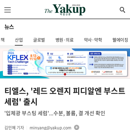
뉴스
정책
산업
글로벌
병원·의료
약사·약학
웰에이징
티엘스, '레드 오렌지 피디알엔 부스트
세럼' 출시
'입체광 부스팅 세럼'...수분, 볼륨, 결 개선 확인
김민혜 기자
minyang@yakup.com
│