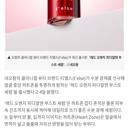
▲ 오팜의 클리니컬 뷰티 브랜드 티엘스(t’else)가 최근 출시한
'레드 오렌지 피디알엔 부
스트 세럼'. ⓒ네오팜
네오팜의 클리니컬 뷰티 브랜드 티엘스(t’else)가 수분 광채를 선사해
얼굴 중앙 하트존을 투명하게 밝히는 '레드 오렌지 피디알엔 부스트
세럼'을 출시했다고 4일 밝혔다.
‘레드 오렌지 피디알엔 부스트 세럼’은 하트존 잡티 흔적은 물론 피부
속 건조까지 동시에 케어해 데일리로 쓰기 좋은 수분 광채 세럼이다.
눈 밑부터 양 볼, 입까지 이어지는 하트존(Heart Zone)은 얼굴에서
면적이 넓고 돌출돼 자외선 영향을 많이 받는 부위다.