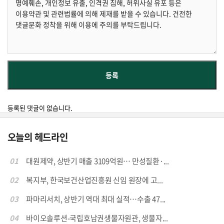
등록된 댓글이 없습니다.
오늘의 헤드라인
01
대원제약, 상반기 매출 3109억원… 만성질환·...
02
복지부, 한국보건산업진흥원 신임 원장에 고...
03
파마리서치, 상반기 역대 최대 실적…수출 47...
04
바이오솔루션-국립호남권생물자원관, 생물자...