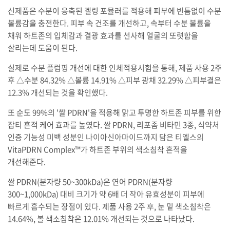
신제품은 수분이 응축된 겔링 포뮬러를 적용해 피부에 빈틈없이 수분
볼륨감을 충전한다. 피부 속 건조를 개선하고, 속부터 수분 볼륨을
채워 하트존의 입체감과 결광 효과를 선사해 얼굴의 또렷함을
살리는데 도움이 된다.
실제로 수분 플럼핑 개선에 대한 인체적용시험을 통해, 제품 사용 2주
후 △수분 84.32% △볼륨 14.91% △피부 광채 32.29% △피부결은
12.3% 개선되는 것을 확인했다.
또 순도 99%의 '쌀 PDRN'을 적용해 맑고 투명한 하트존 피부를 위한
잡티 흔적 케어 효과를 높였다. 쌀 PDRN, 리포좀 비타민 3종, 식약처
인증 기능성 미백 성분인 나이아신아마이드까지 담은 티엘스의
VitaPDRN Complex™가 하트존 부위의 색소침착 흔적을
개선해준다.
쌀 PDRN(분자량 50~300kDa)은 연어 PDRN(분자량
300~1,000kDa) 대비 크기가 약 6배 더 작아 유효성분이 피부에
빠르게 흡수되는 장점이 있다. 제품 사용 2주 후, 눈 밑 색소침착은
14.64%, 볼 색소침착은 12.01% 개선되는 것으로 나타났다.